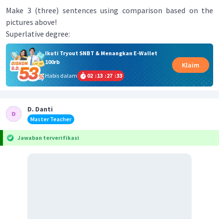
Make 3 (three) sentences using comparison based on the
pictures above!
Superlative degree:
Ikuti Tryout SNBT & Menangkan E-Wallet
100rb
Klaim
Habis dalam
02
:
13
:
27
:
32
D. Danti
Master Teacher
Jawaban terverifikasi