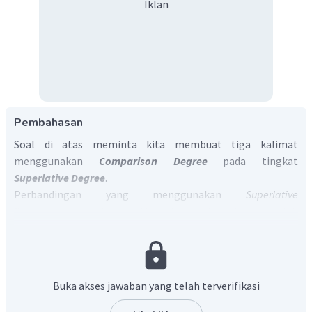
Iklan
Pembahasan
Soal di atas meminta kita membuat tiga kalimat
menggunakan
Comparison Degree
pada tingkat
Superlative Degree
.
Perbandingan yang menggunakan
Superlative
Degree
membandingkan tiga atau lebih hal yang salah
satunya memiliki tingkat 'paling' dibandingkan yang
lainnya. Penulisan
Superlative Degree
memiliki formula, di
antaranya:
Buka akses jawaban yang telah terverifikasi
Subject I + to be + the + adjective-est + Object
apabila
adjective
yang digunakan terdiri dari satu atau dua