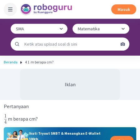
Masuk
Beranda
4 1 ​ m berapa cm?
Iklan
Pertanyaan
1
m berapa cm?
4
Ikuti Tryout SNBT & Menangkan E-Wallet
100rb