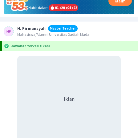
Klaim
Habis dalam
01
:
20
:
04
:
22
H. Firmansyah
Master Teacher
Mahasiswa/Alumni Universitas Gadjah Mada
Jawaban terverifikasi
Iklan