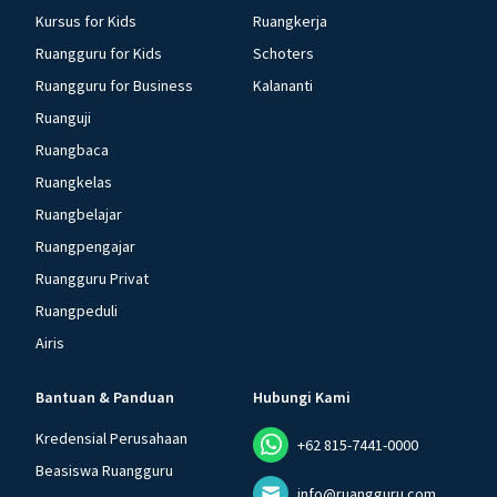
Kursus for Kids
Ruangkerja
Ruangguru for Kids
Schoters
Ruangguru for Business
Kalananti
Ruanguji
Ruangbaca
Ruangkelas
Ruangbelajar
Ruangpengajar
Ruangguru Privat
Ruangpeduli
Airis
Bantuan & Panduan
Hubungi Kami
Kredensial Perusahaan
+62 815-7441-0000
Beasiswa Ruangguru
info@ruangguru.com