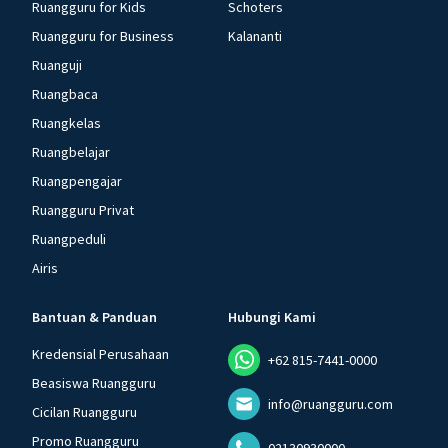
Ruangguru for Kids
Schoters
Ruangguru for Business
Kalananti
Ruanguji
Ruangbaca
Ruangkelas
Ruangbelajar
Ruangpengajar
Ruangguru Privat
Ruangpeduli
Airis
Bantuan & Panduan
Hubungi Kami
Kredensial Perusahaan
+62 815-7441-0000
Beasiswa Ruangguru
info@ruangguru.com
Cicilan Ruangguru
Promo Ruangguru
02130930000