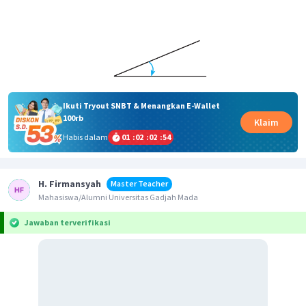
Ikuti Tryout SNBT & Menangkan E-Wallet
100rb
Klaim
Habis dalam
01
:
02
:
02
:
53
H. Firmansyah
Master Teacher
Mahasiswa/Alumni Universitas Gadjah Mada
Jawaban terverifikasi