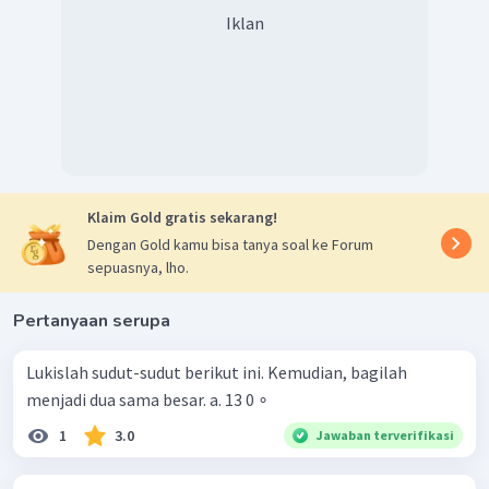
Iklan
Klaim Gold gratis sekarang!
Dengan Gold kamu bisa tanya soal ke Forum
sepuasnya, lho.
Pertanyaan serupa
Lukislah sudut-sudut berikut ini. Kemudian, bagilah
menjadi dua sama besar. a. 13 0 ∘
1
3.0
Jawaban terverifikasi