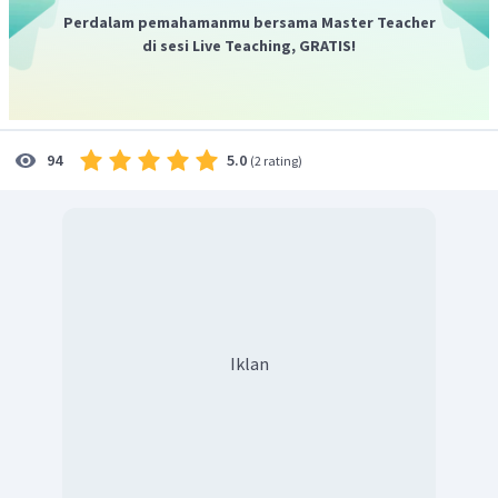
garis pembatas.
Perdalam pemahamanmu bersama Master Teacher
Grafik
di sesi Live Teaching, GRATIS!
5.0
94
(
2 rating
)
Iklan