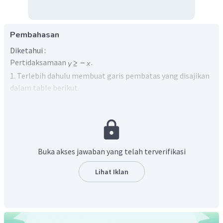
Pembahasan
Diketahui :
Pertidaksamaan
.
1. Terlebih dahulu membuat garis pembatas yang disajikan
dalam table berikut.
Buka akses jawaban yang telah terverifikasi
2. Perhatikan :
Lihat Iklan
a. Koefisien
bernilai (+)
b. Tanda pertidaksamaan
bernilai (+)
c. Hasil kali dari
, sehingga daerah yang
diarsir pada daerah himpunan penyelesaian adalah diatas