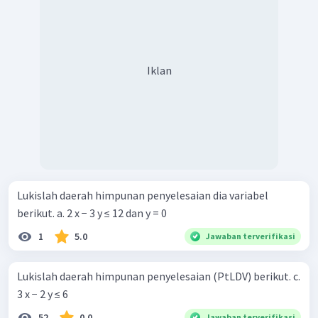
Iklan
Lukislah daerah himpunan penyelesaian dia variabel
berikut. a. 2 x − 3 y ≤ 12 dan y = 0
1
5.0
Jawaban terverifikasi
Lukislah daerah himpunan penyelesaian (PtLDV) berikut. c.
3 x − 2 y ≤ 6
52
0.0
Jawaban terverifikasi