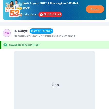
Ikuti Tryout SNBT & Menangkan E-Wallet
100rb
Klaim
Habis dalam
01
:
14
:
21
:
42
D. Wahyu
Master Teacher
Mahasiswa/Alumni Universitas Negeri Semarang
Jawaban terverifikasi
Iklan