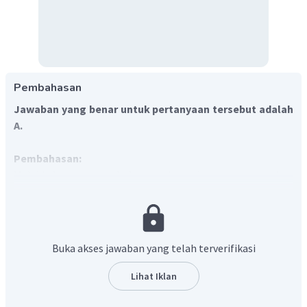
Pembahasan
Jawaban yang benar untuk pertanyaan tersebut adalah
A.
Pembahasan:
Melukis bayangan pada lensa cekung dapat menggunakan
sinar-sinar istimewa pada lensa cekung yaitu:
Sinar yang datang sejajar sumbu utama dibiaskan
seolah-olah dari titik fokus F₁.
Buka akses jawaban yang telah terverifikasi
Sinar yang datang seolah-olah menuju ke titik fokus
Lihat Iklan
F₂ dibiaskan sejajar sumbu utama.