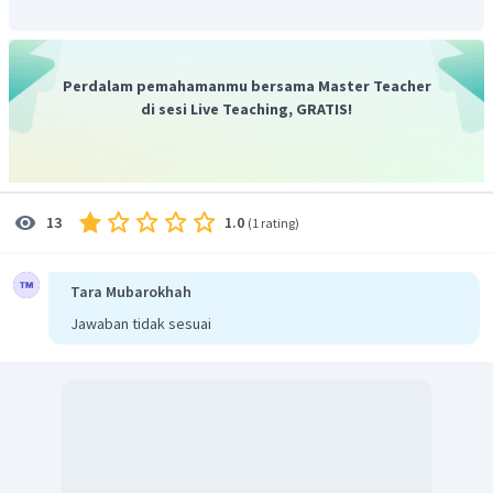
Sinar yang datang melalui titik pusat optik akan
diteruskan.
Perdalam pemahamanmu bersama Master Teacher
di sesi Live Teaching, GRATIS!
Ruang benda di depan lensa cekung hanya ada satu, yaitu
ruang IV sehingga lukisan bayangan yang terjadi pada lensa
cekung hanya ada satu jenis. Berikut adalah ruang benda
dan bayangan pada lensa cekung:
1.0
13
(
1 rating
)
Aturan ruang benda dan bayangan adalah jumlah ruang
Tara Mubarokhah
benda dan bayangan sama dengan 5 (lima). Maka lukisan
Jawaban tidak sesuai
bayangan pada lensa cekung yang benar adalah pilihan A
karena benda berada di ruang benda IV dan bayangan
berada diruang bayangan I sehingga jumlahnya 5 dan
mengikuti 2 sinar istimewa.
Jadi, jawaban yang tepat adalah A.