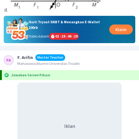
Ikuti Tryout SNBT & Menangkan E-Wallet
100rb
Klaim
Habis dalam
02
:
19
:
46
:
19
F. Arifin
Master Teacher
Mahasiswa/Alumni Universitas Trisakti
Jawaban terverifikasi
Iklan