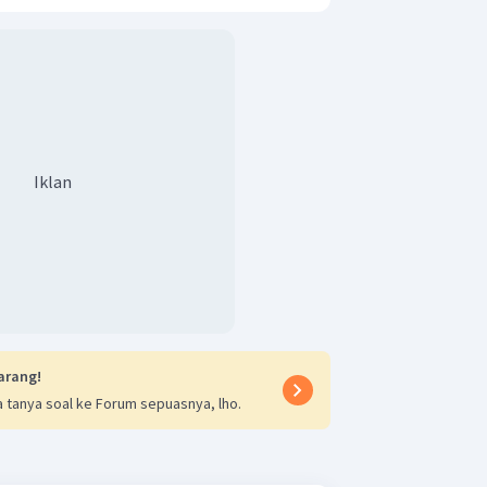
Iklan
arang!
 tanya soal ke Forum sepuasnya, lho.