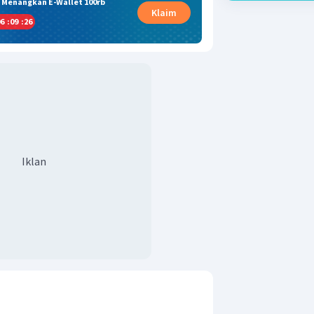
& Menangkan E-Wallet 100rb
Klaim
6
:
09
:
26
Iklan