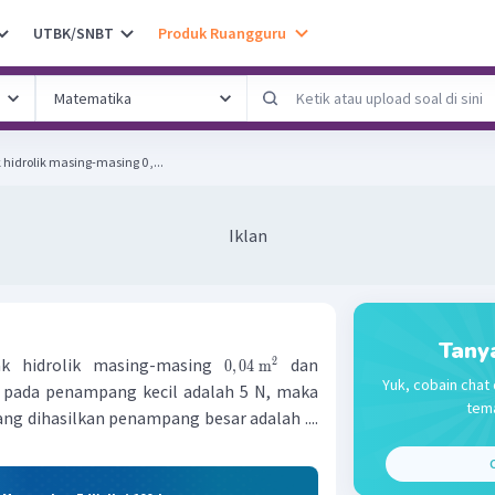
UTBK/SNBT
Produk Ruangguru
idrolik masing-masing 0 ,...
Iklan
Tany
k hidrolik masing-masing
dan
2
0
,
04
m
Yuk, cobain chat 
n pada penampang kecil adalah 5 N, maka
tema
g dihasilkan penampang besar adalah ....
C