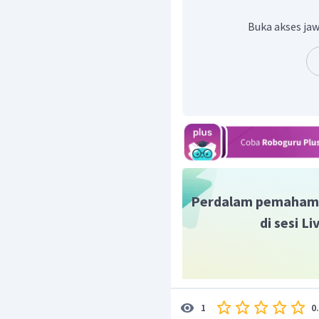
Hitung gaya keluaran 
Pascal
Buka akses jaw
Dengan demikian gaya k
Perdalam pemaham
di sesi L
0
1