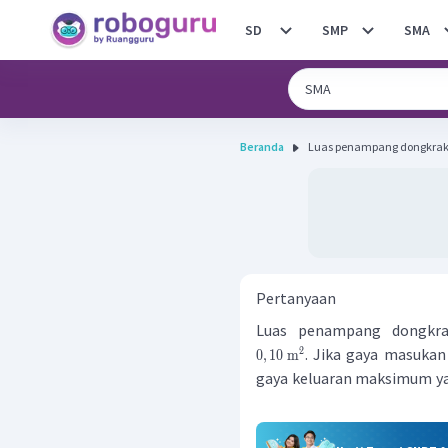
SD
SMP
SMA
Beranda
Luas penampang dongkrak h
Pertanyaan
Luas penampang dongkra
. Jika gaya masuka
2
0
,
10
m
gaya keluaran maksimum yan