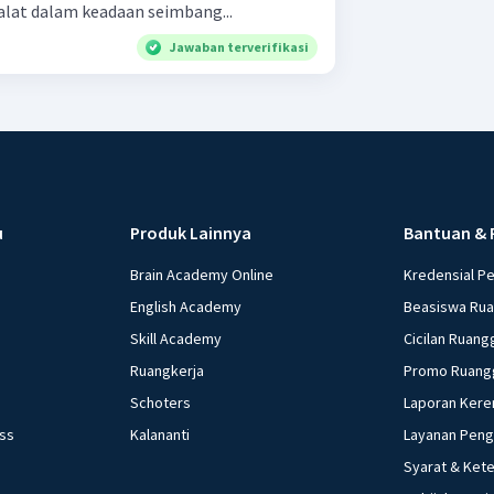
 alat dalam keadaan seimbang...
Jawaban terverifikasi
u
Produk Lainnya
Bantuan & 
Brain Academy Online
Kredensial P
English Academy
Beasiswa Ru
Skill Academy
Cicilan Ruang
Ruangkerja
Promo Ruang
Schoters
Laporan Kere
ess
Kalananti
Layanan Pen
Syarat & Ket