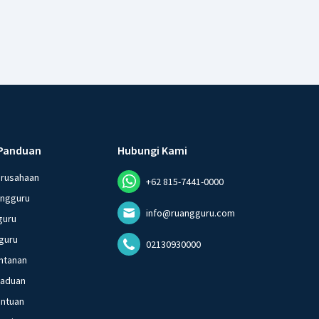
Panduan
Hubungi Kami
erusahaan
+62 815-7441-0000
angguru
info@ruangguru.com
guru
guru
02130930000
ntanan
gaduan
entuan