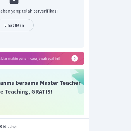
menggunakan persamaan hukum Hukum
aban yang telah terverifikasi
Lihat Iklan
eluarannya adalah 12,5 N.
anmu bersama Master Teacher
ive Teaching, GRATIS!
.0
(
0 rating
)