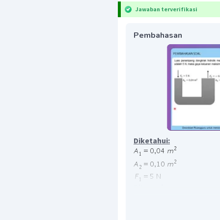
Jawaban terverifikasi
Pembahasan
Diketahui:
Ditanyakan:
Jawab: