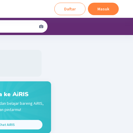
Daftar
Masuk
a ke AiRIS
dan belajar bareng AiRIS,
n pintarmu!
hat AiRIS