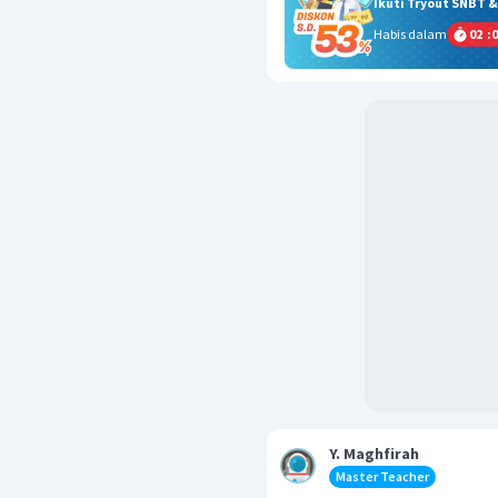
Ikuti Tryout SNBT 
Habis dalam
02
:
0
Y. Maghfirah
Master Teacher