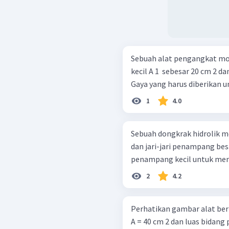
Sebuah alat pengangkat mo
kecil A 1 ​ sebesar 20 cm 2 da
Gaya yang harus diberikan u
1
4.0
Sebuah dongkrak hidrolik me
dan jari-jari penampang bes
penampang kecil untuk meng
2
4.2
Perhatikan gambar alat berikut ini! Jika luas bidang
A = 40 cm 2 dan luas bidang