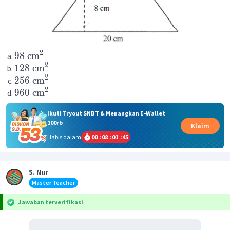
2
98
cm
2
128
cm
2
256
cm
2
960
cm
Ikuti Tryout SNBT & Menangkan E-Wallet
100rb
Klaim
Habis dalam
00
:
08
:
01
:
44
S. Nur
Master Teacher
Jawaban terverifikasi