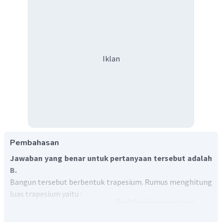
Iklan
Pembahasan
Jawaban yang benar untuk pertanyaan tersebut adalah
B.
Bangun tersebut berbentuk trapesium. Rumus menghitung
luas trapesium yaitu :
Jumlah
sisi
sejajar
×
tinggi
Luas
trapesium
=
2
Diketahui dari soal tersebut :