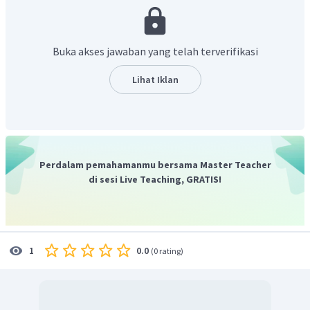
Sisi-sisi sejajar trapesium tersebut memiliki panjang 20 cm
dan 12 cm.
Tinggi trapesium = 8 cm
Buka akses jawaban yang telah terverifikasi
Maka diperoleh :
(
20
+
12
)
×
8
Luas
trapesium
=
Lihat Iklan
2
4
32
×
8
=
2
=
32
×
4
2
=
128
cm
2
128
cm
Dengan demikian, luas bangun tersebut adalah
.
Oleh karena itu, jawaban yang benar adalah B.
Perdalam pemahamanmu bersama Master Teacher
di sesi Live Teaching, GRATIS!
0.0
1
(
0 rating
)