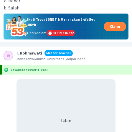
Benar
Salah
Ikuti Tryout SNBT & Menangkan E-Wallet
100rb
Klaim
Habis dalam
01
:
09
:
16
:
22
I. Rohmawati
Master Teacher
Mahasiswa/Alumni Universitas Gadjah Mada
Jawaban terverifikasi
Iklan