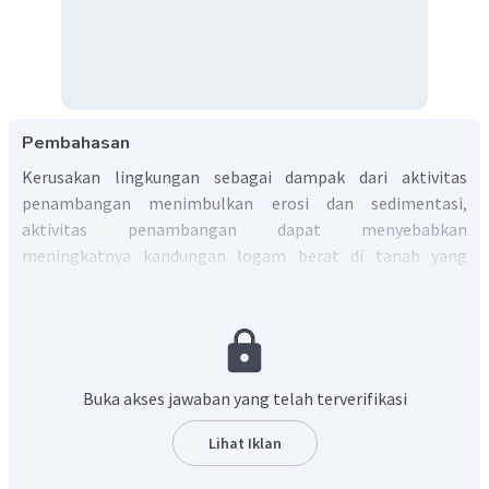
Pembahasan
Kerusakan lingkungan sebagai dampak dari aktivitas
penambangan menimbulkan erosi dan sedimentasi,
aktivitas penambangan dapat menyebabkan
meningkatnya kandungan logam berat di tanah yang
berpotensi masuk ke lingkungan perairan, serta hilangnya
habitat dan keanekaragaman hayati, serta merubah
kesimbangan bentang alam. Hal ini dapat diatasi dengan
dilakukannya restorasi.
Restorasi ekosistem adalah upaya untuk memulihkan
Buka akses jawaban yang telah terverifikasi
kondisi hutan alam sebagaimana sediakala sekaligus
meningkatkan fungsi dari nilai hutan baik ekonomis
Lihat Iklan
maupun ekologis
. Pada proses restorasi ini perlu dilakukan