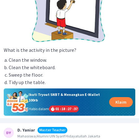
What is the activity in the picture?
Clean the window.
Clean the whiteboard.
Sweep the floor.
Tidy up the table.
Ikuti Tryout SNBT & Menangkan E-Wallet
100rb
Klaim
Habis dalam
01
:
18
:
27
:
37
D. Yaniar
Master Teacher
Mahasiswa/Alumni UIN Syarif Hidayatullah Jakarta