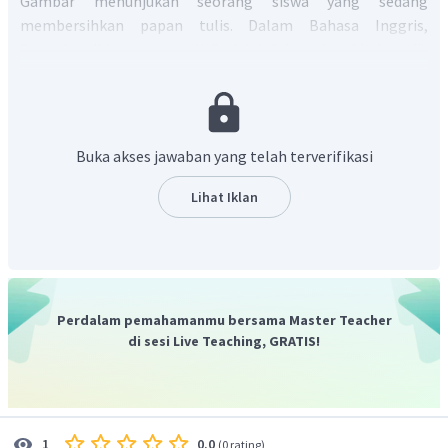
Gambar menunjukan seorang siswa yang sedang
membersihkan papan tulis. Dalam Bahasa Inggris,
"membersihkan papan tulis" adalah "
clean the whiteboard
."
Jadi, jawaban yang benar adalah B.
Clean the
whiteboard.
Buka akses jawaban yang telah terverifikasi
Lihat Iklan
Perdalam pemahamanmu bersama Master Teacher
di sesi Live Teaching, GRATIS!
0.0
1
(
0 rating
)