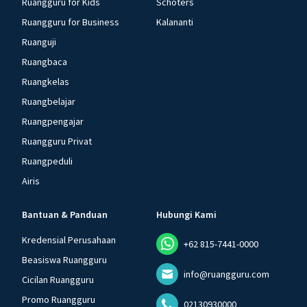
Ruangguru for Kids
Schoters
Ruangguru for Business
Kalananti
Ruanguji
Ruangbaca
Ruangkelas
Ruangbelajar
Ruangpengajar
Ruangguru Privat
Ruangpeduli
Airis
Bantuan & Panduan
Hubungi Kami
Kredensial Perusahaan
+62 815-7441-0000
Beasiswa Ruangguru
info@ruangguru.com
Cicilan Ruangguru
Promo Ruangguru
02130930000