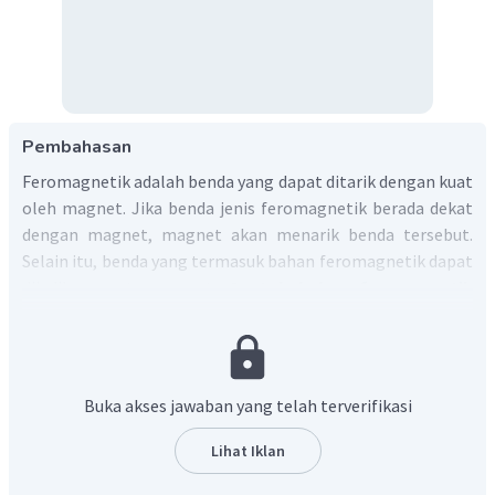
Pembahasan
Feromagnetik adalah benda yang dapat ditarik dengan kuat
oleh magnet. Jika benda jenis feromagnetik berada dekat
dengan magnet, magnet akan menarik benda tersebut.
Selain itu, benda yang termasuk bahan feromagnetik dapat
dijadikan suatu magnet.
Contoh bahan feromagnetik
adalah baja, besi, nikel, dan kobalt.
Dengan demikian, logam yang termasuk feromagnetik
adalah besi.
Jadi, jawaban yang tepat adalah D
.
Buka akses jawaban yang telah terverifikasi
Lihat Iklan