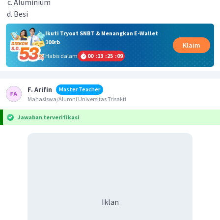
Aluminium
Besi
Ikuti Tryout SNBT & Menangkan E-Wallet
100rb
Klaim
Habis dalam
00
:
13
:
25
:
09
F. Arifin
Master Teacher
Mahasiswa/Alumni Universitas Trisakti
Jawaban terverifikasi
Iklan