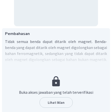
Pembahasan
Tidak semua benda dapat ditarik oleh magnet. Benda-
benda yang dapat ditarik oleh magnet digolongkan sebagai
bahan ferromagnetik, sedangkan yang tidak dapat ditarik
oleh magnet digolongkan sebagai bahan bukan magnetik.
Baja, Nikel dan kobalt adalah contoh bahan ferromagnetik,
yaitu bahan yang tertarik sangat kuat oleh magnet.
Oleh karena itu, jawabannya adalah B.
Buka akses jawaban yang telah terverifikasi
Lihat Iklan