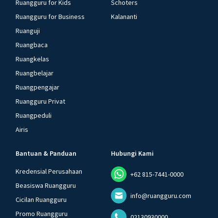
Ruangguru for Kids
Schoters
Ruangguru for Business
Kalananti
Ruanguji
Ruangbaca
Ruangkelas
Ruangbelajar
Ruangpengajar
Ruangguru Privat
Ruangpeduli
Airis
Bantuan & Panduan
Hubungi Kami
Kredensial Perusahaan
+62 815-7441-0000
Beasiswa Ruangguru
info@ruangguru.com
Cicilan Ruangguru
Promo Ruangguru
02130930000