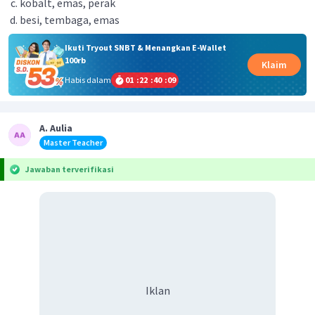
kobalt, emas, perak
besi, tembaga, emas
Ikuti Tryout SNBT & Menangkan E-Wallet
100rb
Klaim
Habis dalam
01
:
22
:
40
:
09
A. Aulia
Master Teacher
Jawaban terverifikasi
Iklan