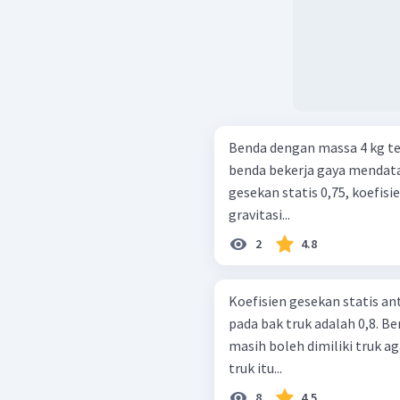
Benda dengan massa 4 kg te
benda bekerja gaya mendata
gesekan statis 0,75, koefisi
gravitasi...
2
4.8
Koefisien gesekan statis an
pada bak truk adalah 0,8. 
masih boleh dimiliki truk a
truk itu...
8
4.5