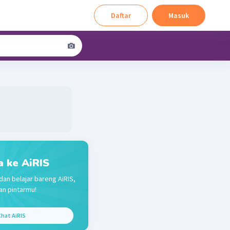
Daftar
Masuk
a ke AiRIS
dan belajar bareng AiRIS,
n pintarmu!
hat AiRIS