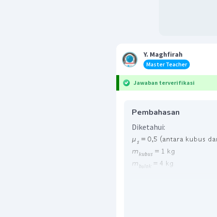
Y. Maghfirah
Master Teacher
Jawaban terverifikasi
Pembahasan
Diketahui:
Ditanya:
Penyelesaian:
Jika yang ditanya adala