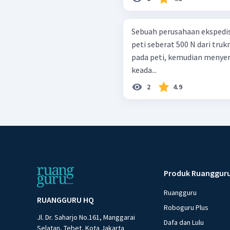
Sebuah perusahaan ekspedis
peti seberat 500 N dari tru
pada peti, kemudian menyere
keada...
2
4.9
Produk Ruanggur
Ruangguru
RUANGGURU HQ
Roboguru Plus
Jl. Dr. Saharjo No.161, Manggarai
Dafa dan Lulu
Selatan, Tebet, Kota Jakarta