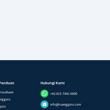
Panduan
Hubungi Kami
erusahaan
+62 815-7441-0000
angguru
info@ruangguru.com
guru