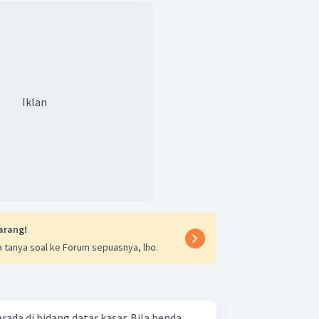
Iklan
arang!
 tanya soal ke Forum sepuasnya, lho.
i bidang datar kasar. Bila benda