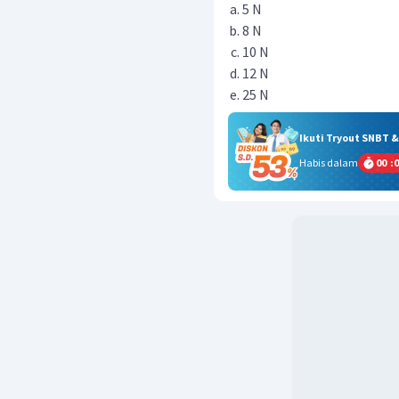
5 N
8 N
10 N
12 N
25 N
Ikuti Tryout SNBT 
Habis dalam
00
:
0