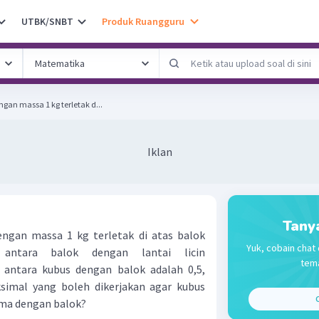
UTBK/SNBT
Produk Ruangguru
an massa 1 kg terletak d...
Iklan
Tany
ngan massa 1 kg terletak di atas balok
Yuk, cobain chat 
antara balok dengan lantai licin
tema
k antara kubus dengan balok adalah 0,5,
imal yang boleh dikerjakan agar kubus
C
ama dengan balok?