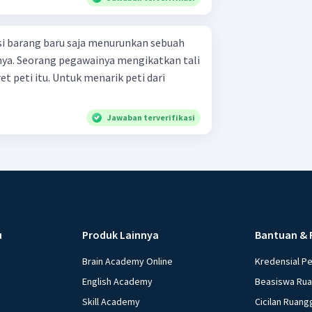
i barang baru saja menurunkan sebuah
knya. Seorang pegawainya mengikatkan tali
t peti itu. Untuk menarik peti dari
Jawaban terverifikasi
u
Produk Lainnya
Bantuan & 
Brain Academy Online
Kredensial P
English Academy
Beasiswa Ru
Skill Academy
Cicilan Ruang