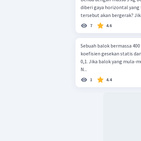
diberi gaya horizontal yang
tersebut akan bergerak? Jik
7
4.6
Sebuah balok bermassa 400 
koefisien gesekan statis da
0,1. Jika balok yang mula-m
N...
1
4.4