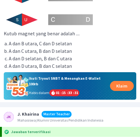
Kutub magnet yang benar adalah ....
A dan B utara, C dan D selatan
A dan C utara, B dan D selatan
A dan D selatan, B dan C utara
A dan D utara, B dan C selatan
Ikuti Tryout SNBT & Menangkan E-Wallet
100rb
Klaim
Habis dalam
01
:
15
:
33
:
30
J. Khairina
Master Teacher
Mahasiswa/Alumni Universitas Pendidikan Indonesia
Jawaban terverifikasi