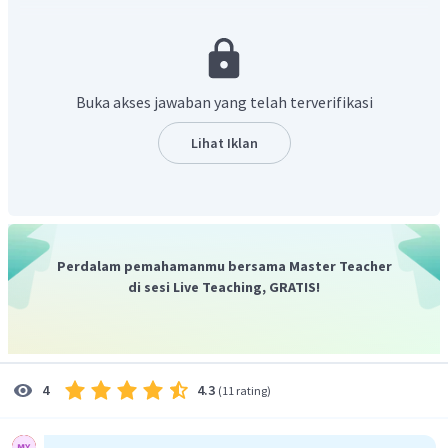
magnet.
Kutub-kutub yang terbentuk ketika magnet mengalami
induksi magnet adalah berlawanan dengan kutub magnet
yang didekatkan.
Buka akses jawaban yang telah terverifikasi
Maka, kutub magnet yang benar pada logam AB dan CD
adalah kutub A dan D utara sedangkan kutub B dan C
Lihat Iklan
selatan.
Jadi, jawaban yang benar adalah D.
Perdalam pemahamanmu bersama Master Teacher
di sesi Live Teaching, GRATIS!
4.3
4
(
11 rating
)