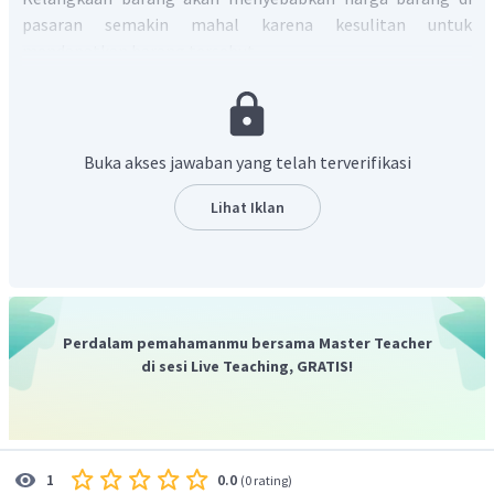
pasaran semakin mahal karena kesulitan untuk
mendapatkan barang tersebut.
Jadi, jawaban yang tepat adalah A.
Buka akses jawaban yang telah terverifikasi
Lihat Iklan
Perdalam pemahamanmu bersama Master Teacher
di sesi Live Teaching, GRATIS!
0.0
1
(
0 rating
)