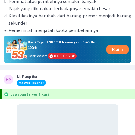
Peminat atau pembelinya semakin banyak
Pajak yang dikenakan terhadapnya semakin besar
Klasifikasinya berubah dari barang primer menjadi barang
sekunder
Pemerintah menjatah kuota pembeliannya
Ikuti Tryout SNBT & Menangkan E-Wallet
100rb
Klaim
Habis dalam
00
:
10
:
36
:
42
N. Puspita
Master Teacher
Jawaban terverifikasi