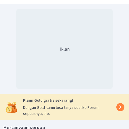
Iklan
Klaim Gold gratis sekarang!
Dengan Gold kamu bisa tanya soal ke Forum
sepuasnya, lho.
Pertanyaan serupa