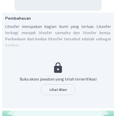
Pembahasan
Litosfer merupakan bagian bumi yang terluar. Litosfer
terbagi menjadi litosfer samudra dan litosfer benua.
Perbedaan dari kedua litosfer tersebut adalah sebagai
berikut.
Litosfer samudra merupakan kerak bumi yang
membentuk cekungan samudra, sedangkan
litosfer benua merupakan kerak bumi yang
membentuk daratan.
Buka akses jawaban yang telah terverifikasi
Litosfer samudra tersusun dari batuan basalt
yang berwarna gelap, sedangkan litosfer benua
Lihat Iklan
tersusun dari batuan granit yang berwarna terang.
Litosfer samudra memiliki kepadatan sekitar
3
3 g/cm
, sedangkan kepadatan litosfer benua
3
lebih rendah, sekitar 2,6 g/cm
.