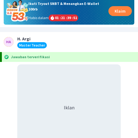
Ikuti Tryout SNBT & Menangkan E-Wallet
100rb
Klaim
Habis dalam
01
:
21
:
39
:
51
H. Argi
Master Teacher
Jawaban terverifikasi
Iklan