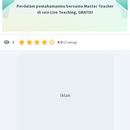
Litosfer samudra lebih tipis daripada litosfer
Perdalam pemahamanmu bersama Master Teacher
benua.
Ketebalan litosfer samudra adalah sekitar 5-
di sesi Live Teaching, GRATIS!
15 km, sedangkan ketebalan litosfer benua adalah
sekitar 35-70 km.
Secara geologis, litosfer samudra lebih muda
daripada litosfer benua.
4.0
1
(
2 rating
)
Iklan