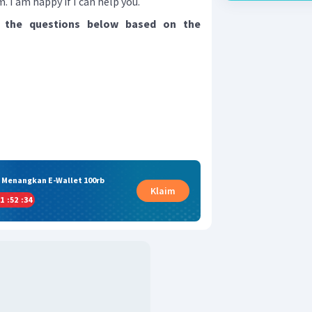
 I am happy if I can help you.
 the questions below based on the
& Menangkan E-Wallet 100rb
Klaim
1
:
52
:
33