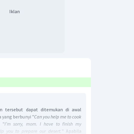
Iklan
n tersebut dapat ditemukan di awal
a yang berbunyi "
Can you help me to cook
 "
I’m sorry, mom. I have to finish my
p you to prepare our desert.
" Apabila