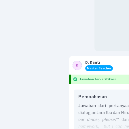
D. Danti
Master Teacher
Jawaban terverifikasi
Pembahasan
Jawaban dari pertanyaa
dialog antara Ibu dan Nin
our dinner, please?
" dan
homework, but I can hel