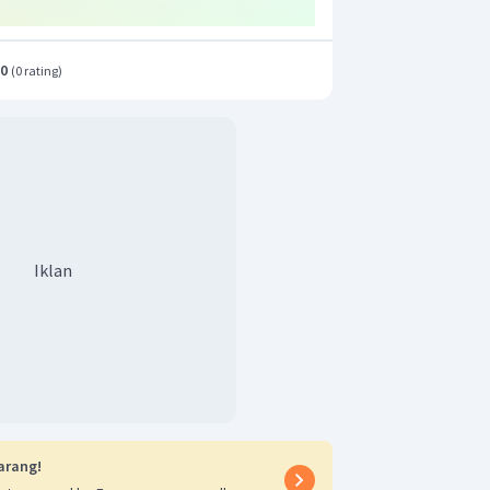
.0
(
0 rating
)
Iklan
arang!