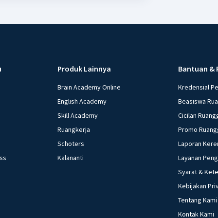
u
Produk Lainnya
Bantuan & 
Brain Academy Online
Kredensial P
English Academy
Beasiswa Ru
Skill Academy
Cicilan Ruang
Ruangkerja
Promo Ruang
Schoters
Laporan Kere
ess
Kalananti
Layanan Pen
Syarat & Ket
Kebijakan Pri
Tentang Kami
Kontak Kami