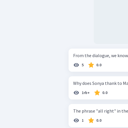
From the dialogue, we know t
5
0.0
Why does Sonya thank to M
1rb+
0.0
The phrase "all right" in the
1
0.0