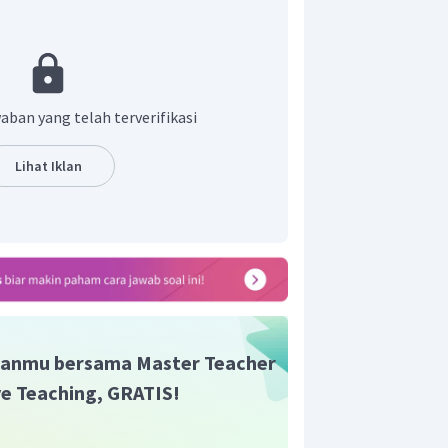
t tersebut berbunyi "Bisakah kamu
 makan malam
? dan "
Maaf Bu, aku
 PR ku
, tapi aku bisa membantumu
ncuci mulut" sehingga jawaban yang
aban yang telah terverifikasi
r adalah B.
Lihat Iklan
anmu bersama Master Teacher
ive Teaching, GRATIS!