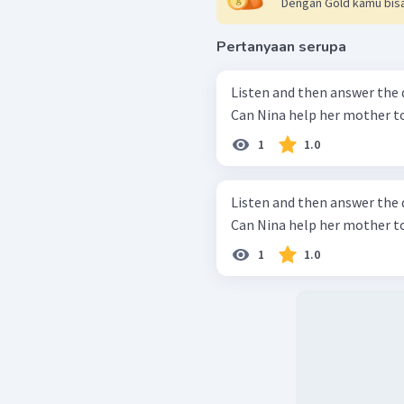
Dengan Gold kamu bisa
Pertanyaan serupa
Listen and then answer the 
Can Nina help her mother to
1
1.0
Listen and then answer the 
Can Nina help her mother to
1
1.0