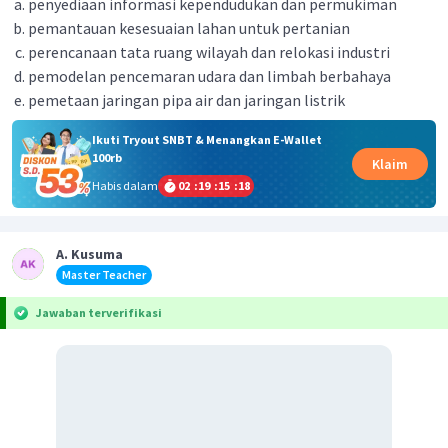
penyediaan informasi kependudukan dan permukiman
pemantauan kesesuaian lahan untuk pertanian
perencanaan tata ruang wilayah dan relokasi industri
pemodelan pencemaran udara dan limbah berbahaya
pemetaan jaringan pipa air dan jaringan listrik
Ikuti Tryout SNBT & Menangkan E-Wallet
100rb
Klaim
Habis dalam
02
:
19
:
15
:
17
A. Kusuma
Master Teacher
Jawaban terverifikasi