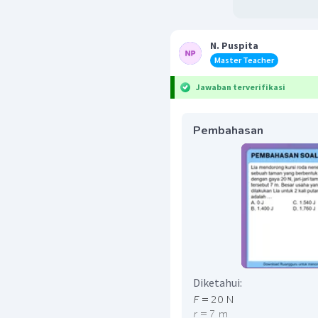
N. Puspita
Master Teacher
Jawaban terverifikasi
Pembahasan
Diketahui: