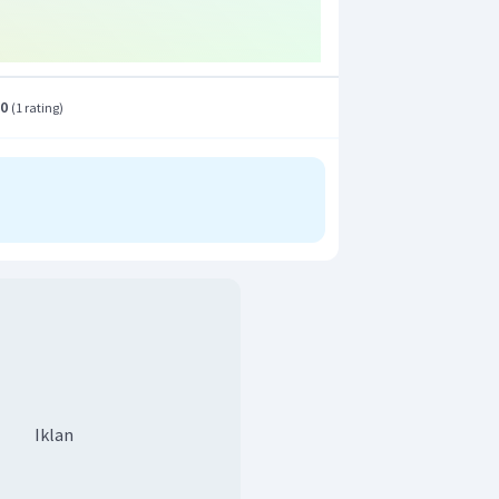
.0
(
1 rating
)
Iklan