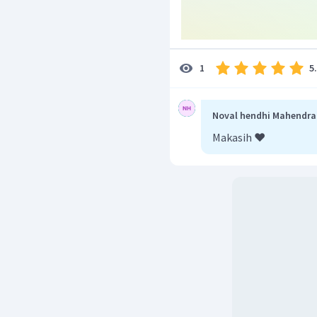
5
1
Noval hendhi Mahendra
Makasih ❤️