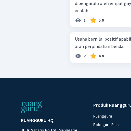
dipengaruhi oleh empat gaya. Gaya-gaya yang melakukan 
adalah ....
1
5.0
Usaha bernilai positif apabi
arah perpindahan benda.
2
4.8
Produk Ruanggur
Ruangguru
RUANGGURU HQ
Roboguru Plus
Jl. Dr. Saharjo No.161, Manggarai