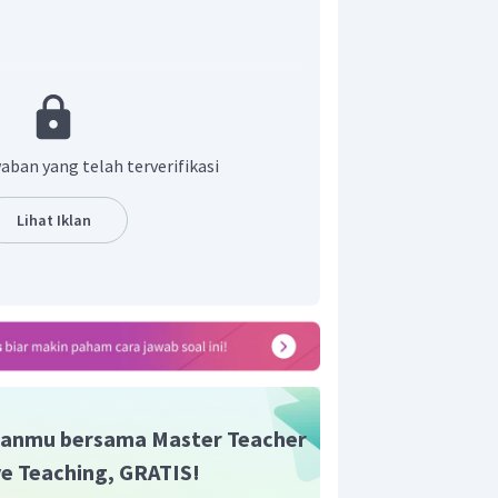
an antara gaya dan perpindahan. Pada
dilakukan Lia adalah nol karena posisi
sama. Sehingga:
aban yang telah terverifikasi
Lihat Iklan
saha yang dilakukan Lia adalah
0 J.
n yang tepat adalah A.
anmu bersama Master Teacher
ive Teaching, GRATIS!