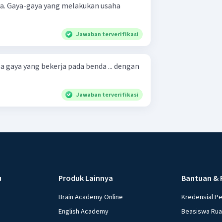
usaha
Jawaban terverifikasi
la gaya yang bekerja pada benda ... dengan
Jawaban terverifikasi
u
Produk Lainnya
Bantuan & 
Brain Academy Online
Kredensial P
English Academy
Beasiswa Ru