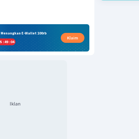
& Menangkan E-Wallet 100rb
Klaim
5
:
49
:
03
Iklan