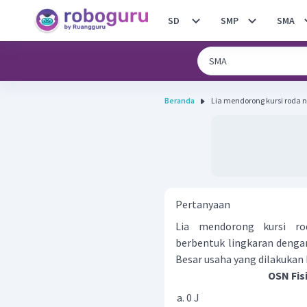
SD
SMP
SMA
Beranda
Lia mendorong kursi roda 
Pertanyaan
Lia mendorong kursi r
berbentuk lingkaran dengan
Besar usaha yang dilakukan Li
OSN Fis
0 J