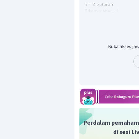
Ditanya:
Penyelesaian:
Usaha merupakan perkali
soal, perpindahan yang 
awal dan posisi akhir Lia 
Buka akses jaw
Dengan demikian, besar u
Oleh karena itu, jawaba
Perdalam pemaham
di sesi L