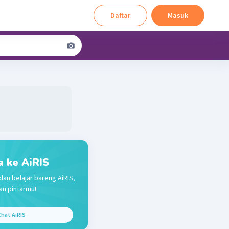
Daftar
Masuk
a ke AiRIS
dan belajar bareng AiRIS,
n pintarmu!
hat AiRIS