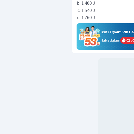
1.400 J
1.540 J
1.760 J
Ikuti Tryout SNBT 
Habis dalam
02
:
0