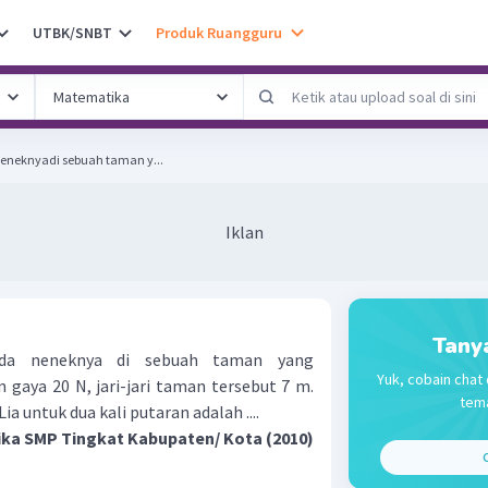
UTBK/SNBT
Produk Ruangguru
neneknyadi sebuah taman y...
Iklan
Tany
oda neneknya di sebuah taman yang
Yuk, cobain chat 
 gaya 20 N, jari-jari taman tersebut 7 m.
tema
a untuk dua kali putaran adalah ....
ika SMP Tingkat Kabupaten/ Kota (2010)
C