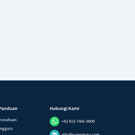
Panduan
Hubungi Kami
erusahaan
+62 815-7441-0000
angguru
info@ruangguru.com