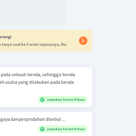
arang!
 tanya soal ke Forum sepuasnya, lho.
a pada sebuah benda, sehingga benda
ah usaha yang dilakukan pada benda
Jawaban terverifikasi
gaya danperpindahan disebut ...
Jawaban terverifikasi