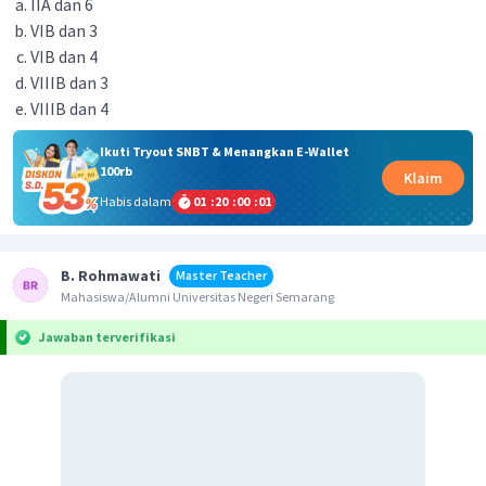
IIA dan 6
VIB dan 3
VIB dan 4
VIIIB dan 3
VIIIB dan 4
Ikuti Tryout SNBT & Menangkan E-Wallet
100rb
Klaim
Habis dalam
01
:
20
:
00
:
01
B. Rohmawati
Master Teacher
Mahasiswa/Alumni Universitas Negeri Semarang
Jawaban terverifikasi