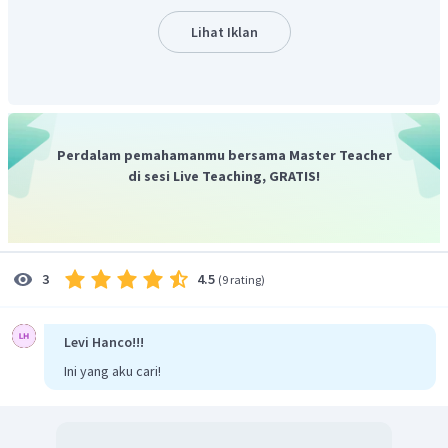
adalah 6. Jadi unsur berada di
golongan VIB.
Lihat Iklan
Jadi, jawaban benar adalah C.
Perdalam pemahamanmu bersama Master Teacher
di sesi Live Teaching, GRATIS!
4.5
3
(
9 rating
)
Levi Hanco!!!
Ini yang aku cari!