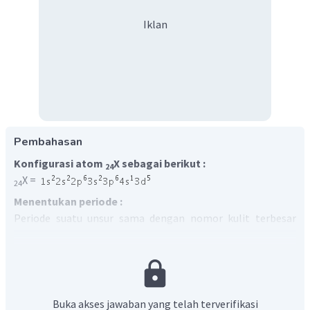
Iklan
Pembahasan
Konfigurasi atom
X sebagai berikut :
24
X =
24
Menentukan periode :
Periode suatu unsur sama dengan nomor kulit terbesar
dalam konfigurasi elektron. Nomor kulit terbesar adalah
4 sehingga unsur X pada
periode 4.
Menentukan golongan :
Unsur X berakhir pada subkulit d sehingga ada di golongan
1
5
B dan jumlah elektron pada sub kulit terakhir 4s
3d
(1+5)
Buka akses jawaban yang telah terverifikasi