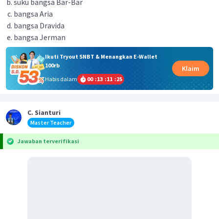
suku bangsa Bar-Bar
bangsa Aria
bangsa Dravida
bangsa Jerman
Ikuti Tryout SNBT & Menangkan E-Wallet
100rb
Klaim
Habis dalam
00
:
13
:
11
:
24
C. Sianturi
Master Teacher
Jawaban terverifikasi