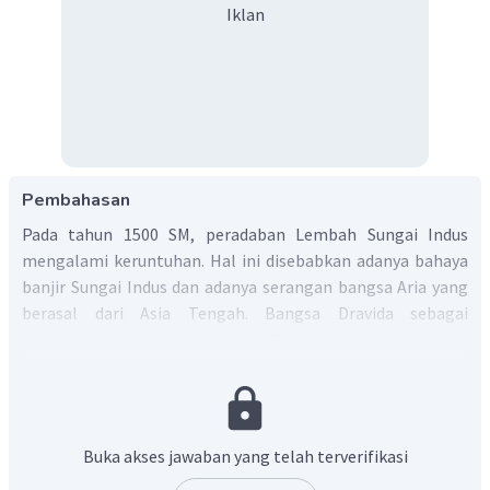
Iklan
Pembahasan
Pada tahun 1500 SM, peradaban Lembah Sungai Indus
mengalami keruntuhan. Hal ini disebabkan adanya bahaya
banjir Sungai Indus dan adanya serangan bangsa Aria yang
berasal dari Asia Tengah. Bangsa Dravida sebagai
pendukung peradaban Lembah Sungai Indus terdesak ke
daerah Dataran Tinggi Dekan yang kurang subur, sedangkan
bangsa Aria menjadi penghuni baru Lembah Sungai Indus.
Jadi, jawaban yang tepat adalah C.
Buka akses jawaban yang telah terverifikasi