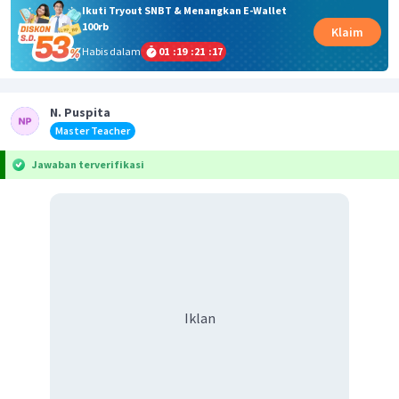
Ikuti Tryout SNBT & Menangkan E-Wallet
100rb
Klaim
Habis dalam
01
:
19
:
21
:
17
N. Puspita
Master Teacher
Jawaban terverifikasi
Iklan