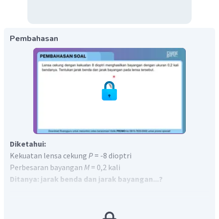
Pembahasan
Diketahui:
Kekuatan lensa cekung
P
= -8 dioptri
Perbesaran bayangan
M
= 0,2 kali
Ditanya: jarak benda dan jarak bayangan...?
Pembahasan:
Mencari fokus lensa:
100
100
=
=
=
−
12
,
5
cm
f