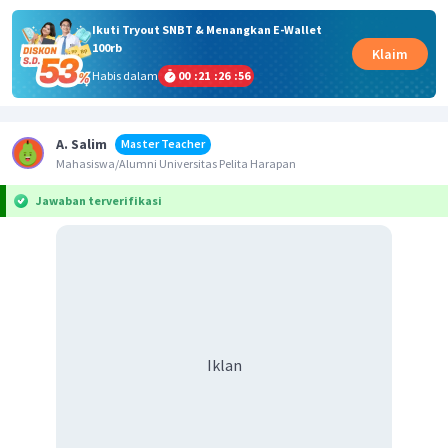
Ikuti Tryout SNBT & Menangkan E-Wallet
100rb
Klaim
Habis dalam
00
:
21
:
26
:
55
A. Salim
Master Teacher
Mahasiswa/Alumni Universitas Pelita Harapan
Jawaban terverifikasi
Iklan