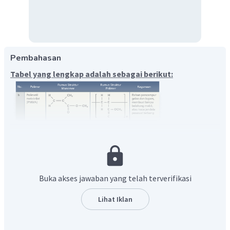
Pembahasan
Tabel yang lengkap adalah sebagai berikut:
Polimetil metakrilat
(PMMA) merupakan senyawa
homopolimer yang dibentuk dari reaksi polimerisasi adisi
senyawa
metil metakrilat
. Senyawa. ini juga dikenal
dengan nama dagang plexiglass (gelas yang fleksibel).
Buka akses jawaban yang telah terverifikasi
PMMA berupa plastik bening; keras dan kuat tetapi ringan
dan fleksibel PMMA dimanfaatkan sebagai
bahan
Lihat Iklan
pencampur gelas dan pencampur logam
. Selain itu,
PMMA juga digunakan untuk
membuat lampu belakang