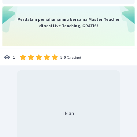
mobil atau kaca jendela pesawat terbang
.
Perdalam pemahamanmu bersama Master Teacher
di sesi Live Teaching, GRATIS!
5.0
1
(
1 rating
)
Iklan