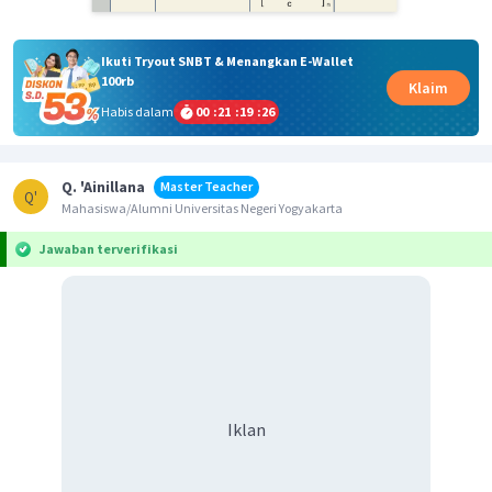
Ikuti Tryout SNBT & Menangkan E-Wallet
100rb
Klaim
Habis dalam
00
:
21
:
19
:
25
Q. 'Ainillana
Master Teacher
Q'
Mahasiswa/Alumni Universitas Negeri Yogyakarta
Jawaban terverifikasi
Iklan