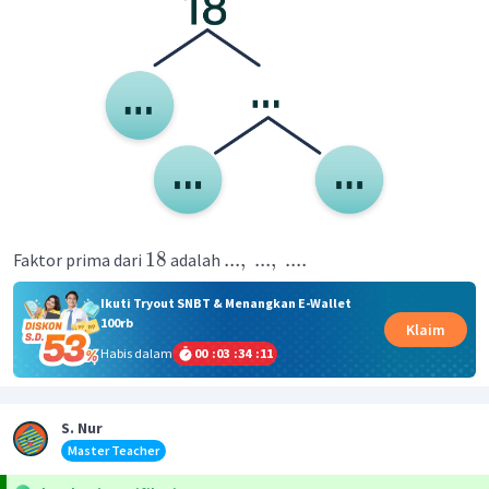
18
...
,
...
,
....
Faktor prima dari
adalah
Ikuti Tryout SNBT & Menangkan E-Wallet
100rb
Klaim
Habis dalam
00
:
03
:
34
:
11
S. Nur
Master Teacher