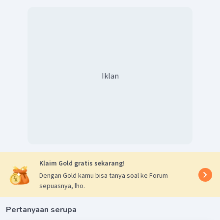
Iklan
Klaim Gold gratis sekarang!
Dengan Gold kamu bisa tanya soal ke Forum
sepuasnya, lho.
Pertanyaan serupa