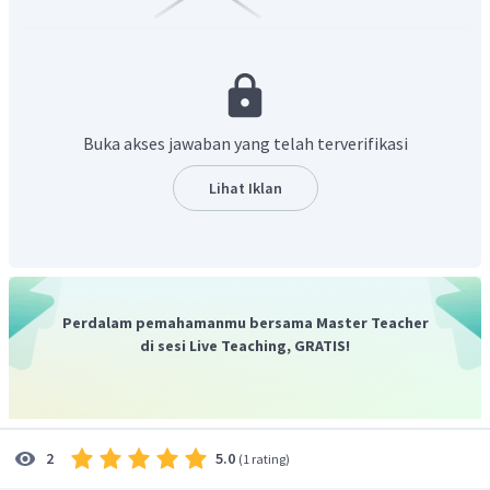
Buka akses jawaban yang telah terverifikasi
Lihat Iklan
Dari pohon faktor di atas, dapat ditentukan faktor
2
3
primanya adalah
dan
.
18
2
3
Jadi, faktor prima dari
adalah
dan
.
Perdalam pemahamanmu bersama Master Teacher
di sesi Live Teaching, GRATIS!
5.0
2
(
1 rating
)