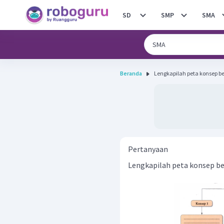
SD
SMP
SMA
Beranda
Lengkapilah peta konsep be
Pertanyaan
Lengkapilah peta konsep be