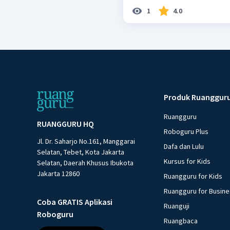
1
4.0
Produk Ruanggur
Ruangguru
RUANGGURU HQ
Roboguru Plus
Jl. Dr. Saharjo No.161, Manggarai
Dafa dan Lulu
Selatan, Tebet, Kota Jakarta
Kursus for Kids
Selatan, Daerah Khusus Ibukota
Jakarta 12860
Ruangguru for Kids
Ruangguru for Busin
Coba GRATIS Aplikasi
Ruanguji
Roboguru
Ruangbaca