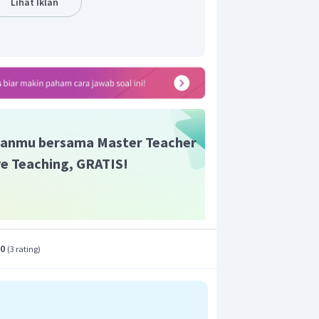
Lihat Iklan
ungan dari reaksi reduksi dan oksidasi
imia. Konsep ini berdasarkan pada
n oksigen, perpindahan elektron, dan
asi.
dengan oksigen, oksidasi: reaksi
duksi: reaksi pelepasan oksigen
elektron, oksidasi: reaksi pelepasan
anmu bersama Master Teacher
ksi penangkapan elektron
 biloksnya, oksidasi: reaksi dengan
ive Teaching, GRATIS!
si: reaksi dengan penurunan biloks
.0
(
3 rating
)