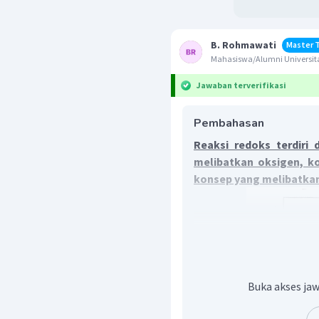
B. Rohmawati
Master 
Mahasiswa/Alumni Universit
Jawaban terverifikasi
Pembahasan
Reaksi redoks terdiri 
melibatkan oksigen, k
konsep yang melibatkan
Buka akses jaw