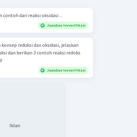
contoh dari reaksi oksidasi ...
Jawaban terverifikasi
onsep reduksi dan oksidasi, jelaskan
uksi dan berikan 3 contoh reaksi redoks
!
Jawaban terverifikasi
Iklan