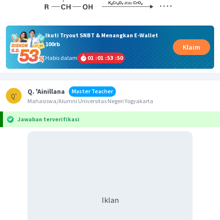
Ikuti Tryout SNBT & Menangkan E-Wallet
100rb
Klaim
Habis dalam
01
:
01
:
53
:
49
Q. 'Ainillana
Master Teacher
Q'
Mahasiswa/Alumni Universitas Negeri Yogyakarta
Jawaban terverifikasi
Iklan