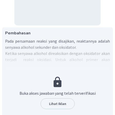
Pembahasan
Pada persamaan reaksi yang disajikan, reaktannya adalah
senyawa alkohol sekunder dan oksidator.
Ketika senyawa alkohol direaksikan dengan oksidator akan
terjadi reaksi oksidasi. Untuk alkohol primer akan
membentuk aldehid dan dapat teroksidasi lebih lanjut
menjadi asam karboksilat, alkohol sekunder membentuk
keton, sedangkan alkohol tersier tidak teroksidasi.
Persamaan reaksi yang terjadi antara senyawa alkohol
sekunder dengan oksidator sebagai berikut:
Buka akses jawaban yang telah terverifikasi
K
Cr
O
atau
CrO
2
2
7
3
R
−
CH
(
OH
)
−
R
R
−
CO
−
R
Lihat Iklan