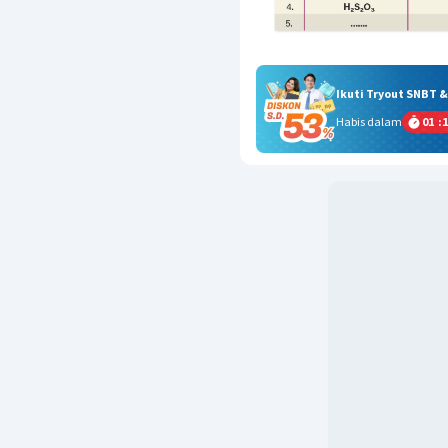
Ikuti Tryout SNBT 
Habis dalam
01
:
1