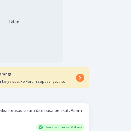
Iklan
arang!
 tanya soal ke Forum sepuasnya, lho.
i ionisasi asam dan basa berikut. Asam
Jawaban terverifikasi