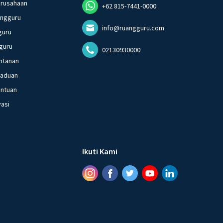
erusahaan
+62 815-7441-0000
angguru
info@ruangguru.com
guru
guru
02130930000
ntanan
gaduan
entuan
vasi
Ikuti Kami