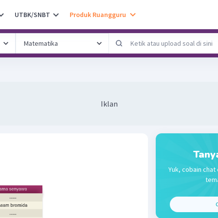
UTBK/SNBT
Produk Ruangguru
Iklan
Tany
Yuk, cobain chat 
tema
C