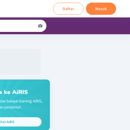
Daftar
Masuk
a ke AiRIS
dan belajar bareng AiRIS,
n pintarmu!
hat AiRIS