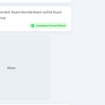
am sulfat Asam
am asetat
Jawaban terverifikasi
Iklan