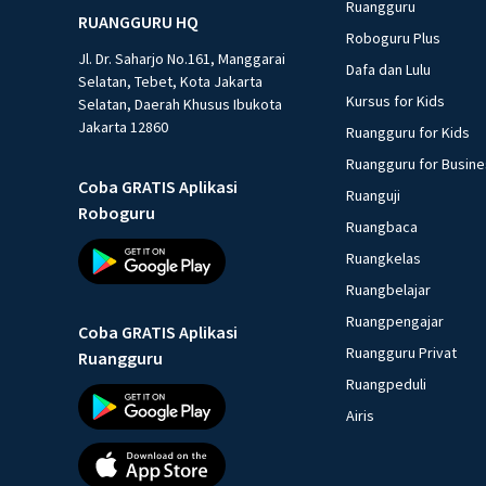
Ruangguru
RUANGGURU HQ
Roboguru Plus
Jl. Dr. Saharjo No.161, Manggarai
Dafa dan Lulu
Selatan, Tebet, Kota Jakarta
Kursus for Kids
Selatan, Daerah Khusus Ibukota
Jakarta 12860
Ruangguru for Kids
Ruangguru for Busin
Coba GRATIS Aplikasi
Ruanguji
Roboguru
Ruangbaca
Ruangkelas
Ruangbelajar
Ruangpengajar
Coba GRATIS Aplikasi
Ruangguru Privat
Ruangguru
Ruangpeduli
Airis