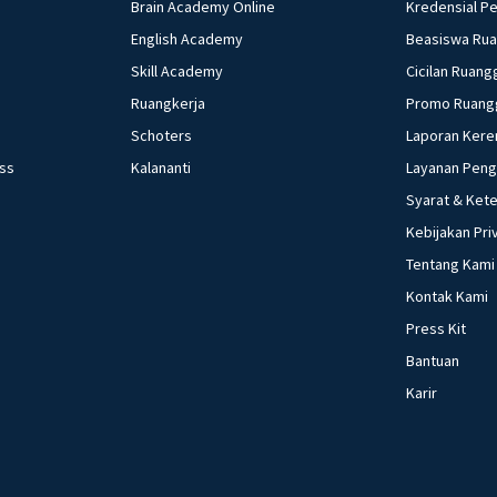
Brain Academy Online
Kredensial P
English Academy
Beasiswa Ru
Skill Academy
Cicilan Ruang
Ruangkerja
Promo Ruang
Schoters
Laporan Kere
ess
Kalananti
Layanan Pen
Syarat & Ket
Kebijakan Pri
Tentang Kami
Kontak Kami
Press Kit
Bantuan
Karir