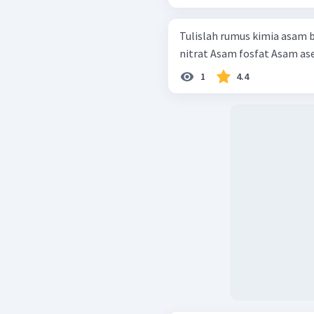
Tulislah rumus kimia asam berikut: Asam klorida As
nitrat Asam fosfat As
1
4.4