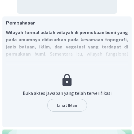
Pembahasan
Wilayah formal adalah wilayah di permukaan bumi yang
pada umumnya didasarkan pada kesamaan topografi,
jenis batuan, iklim, dan vegetasi yang terdapat di
permukaan bumi.
Sementara itu, wilayah fungsional
adalah wilayah yang memiliki ciri kegiatan yang
berhubungan dengan pusat daerah yang ditandai dengan
adanya arus kegiatan transportasi dan komunikasi yang
akhirnya menunjang pertumbuhan dari setiap wilayah
tersebut.
Buka akses jawaban yang telah terverifikasi
Jadi, hutan termasuk wilayah formal berdasarkan pada
jenis vegetasi.
Lihat Iklan