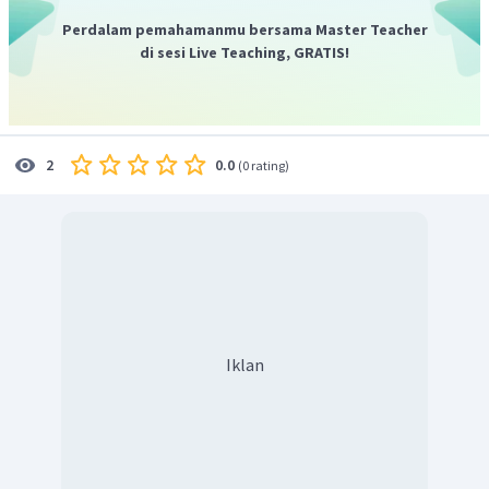
Perdalam pemahamanmu bersama Master Teacher
di sesi Live Teaching, GRATIS!
0.0
2
(
0 rating
)
Iklan