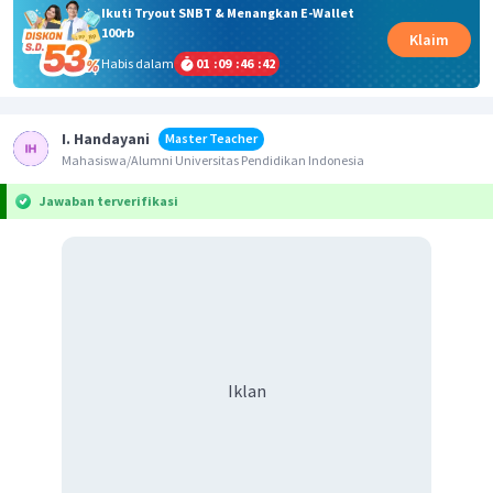
Ikuti Tryout SNBT & Menangkan E-Wallet
100rb
Klaim
Habis dalam
01
:
09
:
46
:
42
I. Handayani
Master Teacher
Mahasiswa/Alumni Universitas Pendidikan Indonesia
Jawaban terverifikasi
Iklan