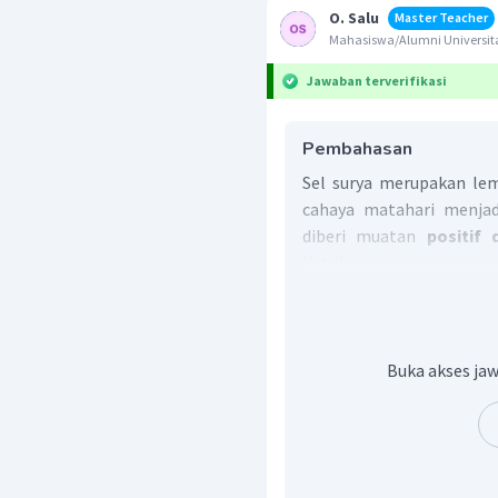
O. Salu
Master Teacher
Mahasiswa/Alumni Universit
Jawaban terverifikasi
Pembahasan
Sel surya merupakan l
cahaya matahari menjadi
diberi muatan
positif 
listrik.
Jadi, jawaban yang tepa
Buka akses jaw