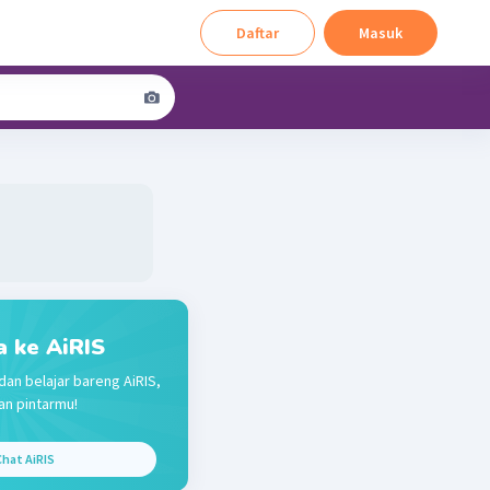
Daftar
Masuk
a ke AiRIS
dan belajar bareng AiRIS,
n pintarmu!
hat AiRIS