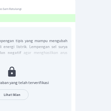
as Sam Ratulangi
empengan tipis yang mampu mengubah
 energi listrik. Lempengan sel surya
dan negatif
agar menghasilkan arus
t adalah B.
aban yang telah terverifikasi
Lihat Iklan