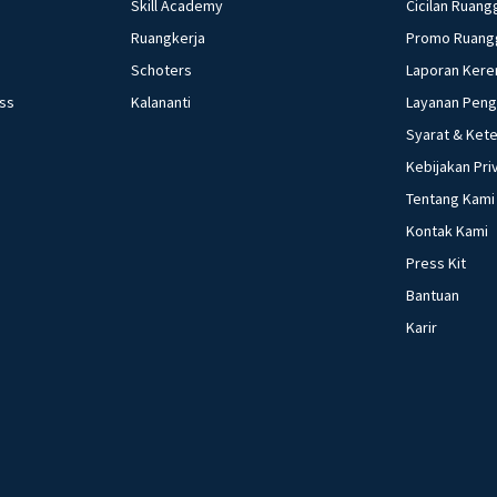
Skill Academy
Cicilan Ruang
Ruangkerja
Promo Ruang
Schoters
Laporan Kere
ess
Kalananti
Layanan Pen
Syarat & Ket
Kebijakan Pri
Tentang Kami
Kontak Kami
Press Kit
Bantuan
Karir