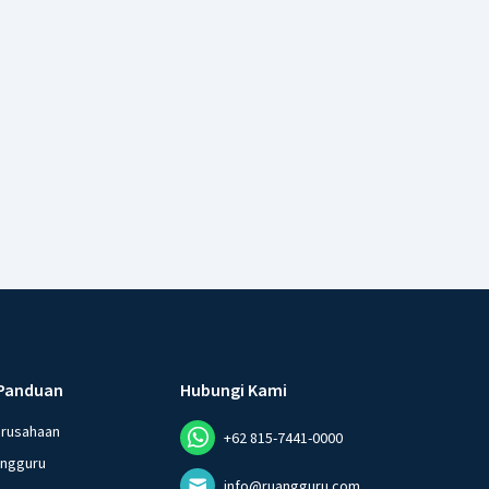
Panduan
Hubungi Kami
erusahaan
+62 815-7441-0000
angguru
info@ruangguru.com