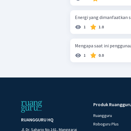
Energi yang dimanfaatkan sel
1
1.0
Mengapa saat ini penggunaan
1
0.0
Produk Ruanggur
Ruangguru
RUANGGURU HQ
Roboguru Plus
Jl. Dr. Saharjo No.161, Manggarai