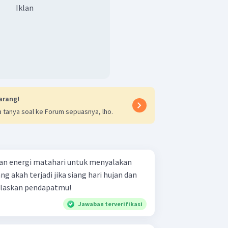
Iklan
arang!
 tanya soal ke Forum sepuasnya, lho.
n energi matahari untuk menyalakan
ng akah terjadi jika siang hari hujan dan
Jelaskan pendapatmu!
Jawaban terverifikasi