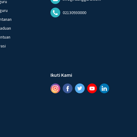
guru
guru
02130930000
ntanan
gaduan
entuan
vasi
Ikuti Kami