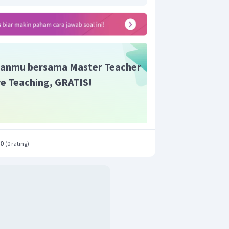
anmu bersama Master Teacher
ive Teaching, GRATIS!
.0
(
0 rating
)