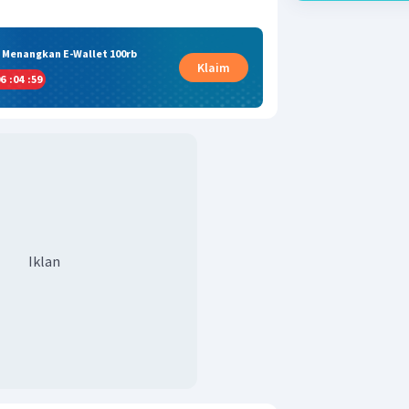
& Menangkan E-Wallet 100rb
Klaim
6
:
04
:
58
Iklan