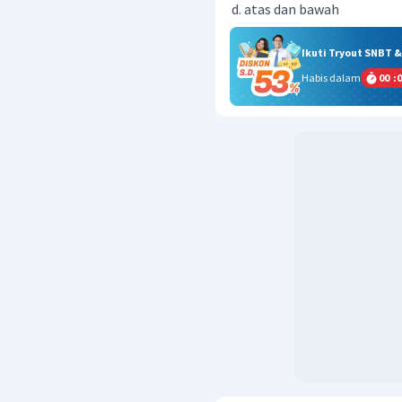
atas dan bawah
Ikuti Tryout SNBT 
Habis dalam
00
:
0