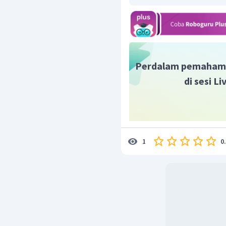
Perdalam pemaham
di sesi L
0
1