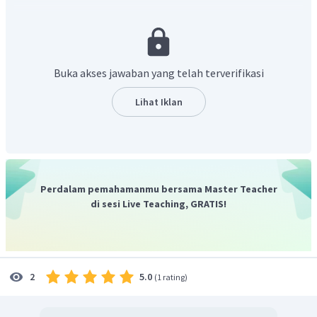
dan asam kuat (anion), reaksi ionisasi garam sebagai
berikut:
−
+
NaCl
→
Na
+
Cl
Sehingga kedua ion tersebut tidak mengalami reaksi
Buka akses jawaban yang telah terverifikasi
hidrolisis yang menunjukkan larutan bersifat netral (pH =
7).
Lihat Iklan
Larutan NaCl terhidrolisis menjadi NaOH dan HCl. (salah)
Kesetimbangan ionisasi terjadi pada larutan asam dan basa
lemah. (benar)
Perdalam pemahamanmu bersama Master Teacher
di sesi Live Teaching, GRATIS!
5.0
2
(
1 rating
)