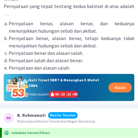
Pernyataan yang tepat tentang kedua kalimat di atas adalah
…
Pernyataan benar, alasan benar, dan keduanya
menunjukkan hubungan sebab dan akibat.
Pernyataan benar, alasan benar, tetapi keduanya tidak
menunjukkan hubungan sebab dan akibat.
Pernyataan benar dan alasan salah.
Pernyataan salah dan alasan benar.
Pernyataan dan alasan salah.
Ikuti Tryout SNBT & Menangkan E-Wallet
100rb
Klaim
Habis dalam
00
:
13
:
11
:
08
B. Rohmawati
Master Teacher
Mahasiswa/Alumni Universitas Negeri Semarang
Jawaban terverifikasi