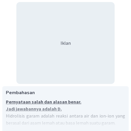
Iklan
Pembahasan
Pernyataan salah dan alasan benar.
Jadi jawabannya adalah D.
Hidrolisis garam adalah reaksi antara air dan ion-ion yang
berasal dari asam lemah atau basa lemah suatu garam.
NaCl merupakan garam yang terdiri dari basa kuat (kation)