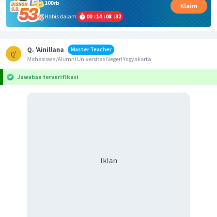
100rb
Klaim
Habis dalam
00
:
14
:
08
:
32
Q. 'Ainillana
Master Teacher
Q'
Mahasiswa/Alumni Universitas Negeri Yogyakarta
Jawaban terverifikasi
Iklan