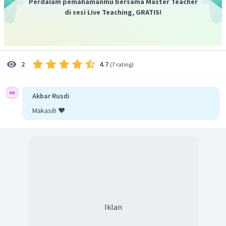
Perdalam pemahamanmu bersama Master Teacher
di sesi Live Teaching, GRATIS!
4.7
2
(
7 rating
)
Akbar Rusdi
Makasih ❤️
Iklan