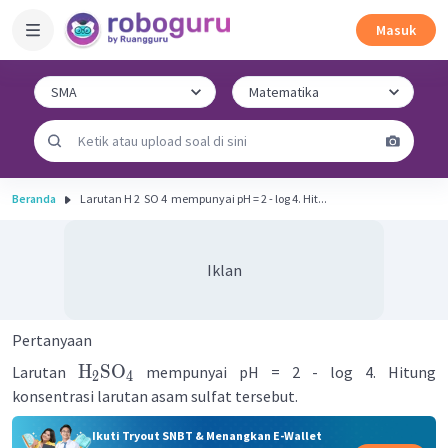
Masuk
Beranda
Larutan H 2 ​ SO 4 ​ mempunyai pH = 2 - log 4. Hit...
Iklan
Pertanyaan
H
SO
Larutan
mempunyai pH = 2 - log 4. Hitung
2
4
konsentrasi larutan asam sulfat tersebut.
Ikuti Tryout SNBT & Menangkan E-Wallet