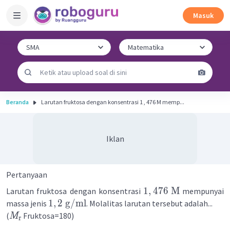
Masuk
Beranda
Larutan fruktosa dengan konsentrasi 1 , 476 M memp...
Iklan
Pertanyaan
1
,
476
M
Larutan fruktosa dengan konsentrasi
mempunyai
1
,
2
g
/
ml
massa jenis
. Molalitas larutan tersebut adalah...
(
Fruktosa=180)
M
r