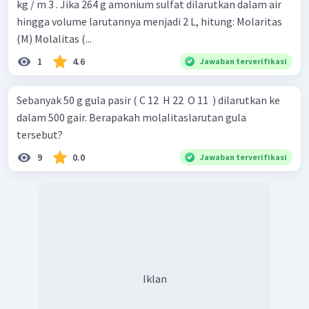
kg / m 3 . Jika 264 g amonium sulfat dilarutkan dalam air
hingga volume larutannya menjadi 2 L, hitung: Molaritas
(M) Molalitas (...
1
4.6
Jawaban terverifikasi
Sebanyak 50 g gula pasir ( C 12 ​ H 22 ​ O 11 ​ ) dilarutkan ke
dalam 500 gair. Berapakah molalitaslarutan gula
tersebut?
9
0.0
Jawaban terverifikasi
Iklan