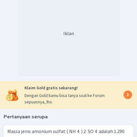
Molalitas fruktosa yang diperoleh sebesar
1
,
58
molal
.
Jadi, tidak ada jawaban yang benar.
Iklan
Klaim Gold gratis sekarang!
Dengan Gold kamu bisa tanya soal ke Forum
sepuasnya, lho.
Pertanyaan serupa
Massa jenis amonium sulfat ( NH 4 ​ ) 2 ​ SO 4 ​ adalah 1.290