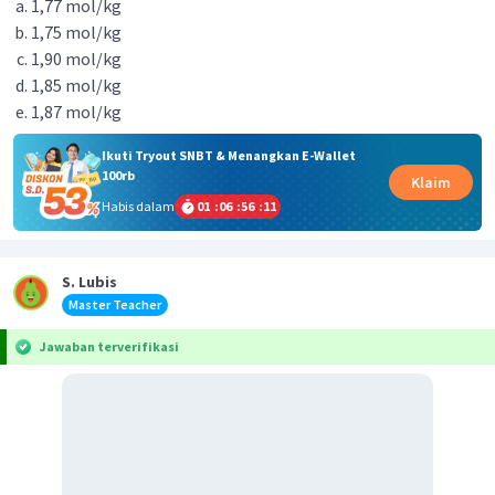
1,77 mol/kg
1,75 mol/kg
1,90 mol/kg
1,85 mol/kg
1,87 mol/kg
Ikuti Tryout SNBT & Menangkan E-Wallet
100rb
Klaim
Habis dalam
01
:
06
:
56
:
10
S. Lubis
Master Teacher
Jawaban terverifikasi