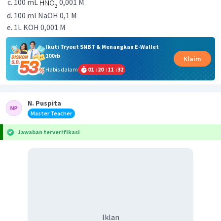
100 mL
0,001 M
100 ml NaOH 0,1 M
1L KOH 0,001 M
Ikuti Tryout SNBT & Menangkan E-Wallet
100rb
Klaim
Habis dalam
01
:
20
:
11
:
32
N. Puspita
Master Teacher
Jawaban terverifikasi
Iklan