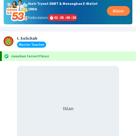
Ikuti Tryout SNBT & Menangkan E-Wallet
100rb
Klaim
Habis dalam
02
:
05
:
00
:
38
I. Solichah
Master Teacher
Jawaban terverifikasi
Iklan