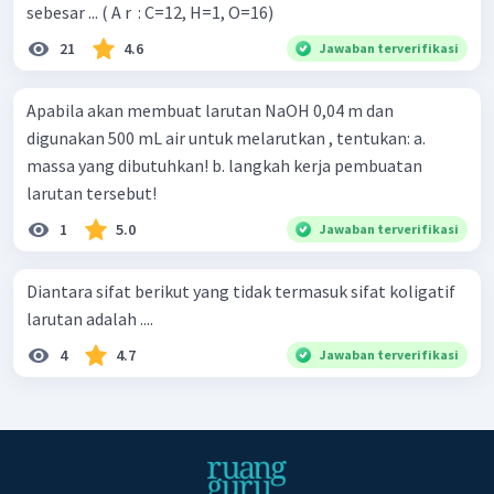
sebesar ... ( A r ​ : C=12, H=1, O=16)
21
4.6
Jawaban terverifikasi
Apabila akan membuat larutan NaOH 0,04 m dan
digunakan 500 mL air untuk melarutkan , tentukan: a.
massa yang dibutuhkan! b. langkah kerja pembuatan
larutan tersebut!
1
5.0
Jawaban terverifikasi
Diantara sifat berikut yang tidak termasuk sifat koligatif
larutan adalah ....
4
4.7
Jawaban terverifikasi