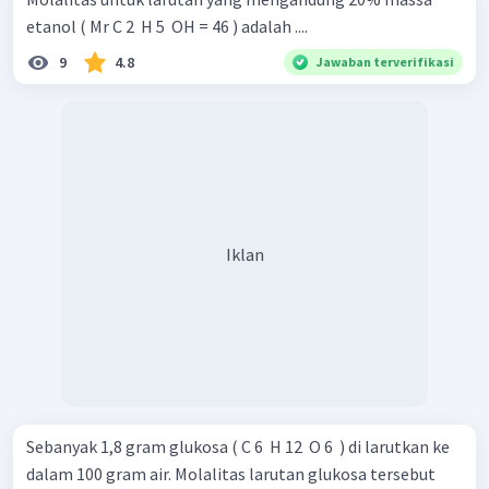
etanol ( Mr C 2 ​ H 5 ​ OH = 46 ) adalah ....
9
4.8
Jawaban terverifikasi
Iklan
Sebanyak 1,8 gram glukosa ( C 6 ​ H 12 ​ O 6 ​ ) di larutkan ke
dalam 100 gram air. Molalitas larutan glukosa tersebut