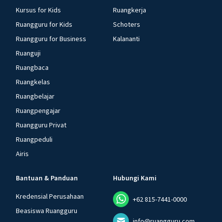
Kursus for Kids
Ruangkerja
Ruangguru for Kids
Schoters
Ruangguru for Business
Kalananti
Ruanguji
Ruangbaca
Ruangkelas
Ruangbelajar
Ruangpengajar
Ruangguru Privat
Ruangpeduli
Airis
Bantuan & Panduan
Hubungi Kami
Kredensial Perusahaan
+62 815-7441-0000
Beasiswa Ruangguru
info@ruangguru.com