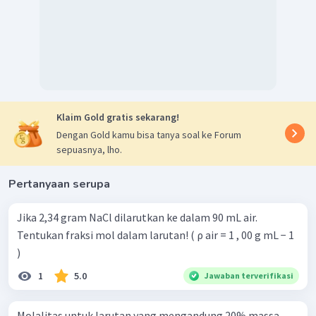
Klaim Gold gratis sekarang!
Dengan Gold kamu bisa tanya soal ke Forum
sepuasnya, lho.
Pertanyaan serupa
Jika 2,34 gram NaCl dilarutkan ke dalam 90 mL air.
Tentukan fraksi mol dalam larutan! ( ρ air = 1 , 00 g mL − 1
)
1
5.0
Jawaban terverifikasi
Molalitas untuk larutan yang mengandung 20% massa