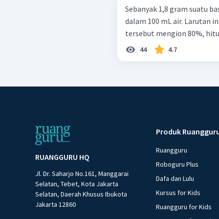
Sebanyak 1,8 gram suatu basa 
dalam 100 mL air. Larutan in
tersebut mengion 80%, hitu
44
4.7
Produk Ruanggur
Ruangguru
RUANGGURU HQ
Roboguru Plus
Jl. Dr. Saharjo No.161, Manggarai
Dafa dan Lulu
Selatan, Tebet, Kota Jakarta
Kursus for Kids
Selatan, Daerah Khusus Ibukota
Jakarta 12860
Ruangguru for Kids