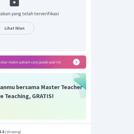
aban yang telah terverifikasi
tif zat X adalah 150 g/mol.
Lihat Iklan
anmu bersama Master Teacher
ive Teaching, GRATIS!
4.8
(
10 rating
)