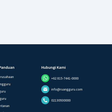
Panduan
Hubungi Kami
erusahaan
+62 815-7441-0000
angguru
info@ruangguru.com
guru
guru
02130930000
ntanan