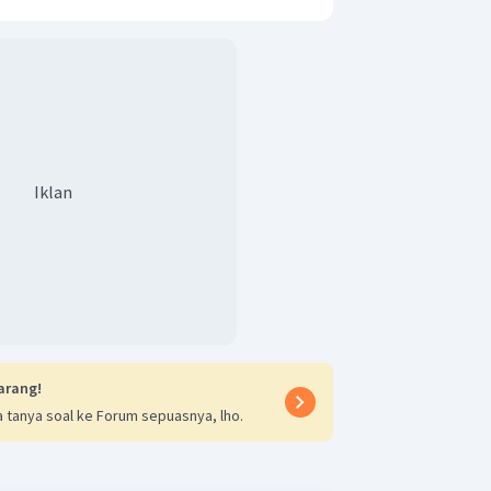
Iklan
arang!
 tanya soal ke Forum sepuasnya, lho.