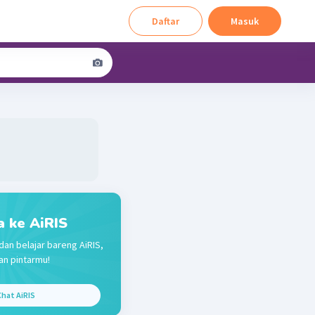
Daftar
Masuk
a ke AiRIS
dan belajar bareng AiRIS,
n pintarmu!
hat AiRIS