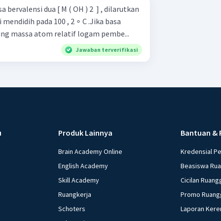
bervalensi dua [ M ( OH ) 2 ​ ] , dilarutkan
i mendidih pada 100 , 2 ∘ C .Jika basa
ng massa atom relatif logam pembe...
Jawaban terverifikasi
u
Produk Lainnya
Bantuan & 
Brain Academy Online
Kredensial P
English Academy
Beasiswa Ru
Skill Academy
Cicilan Ruang
Ruangkerja
Promo Ruang
Schoters
Laporan Kere