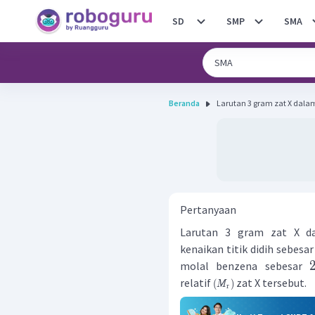
SD
SMP
SMA
Beranda
Larutan 3 gram zat X dala
Pertanyaan
Larutan 3 gram zat X d
kenaikan titik didih sebesa
molal benzena sebesar
relatif
zat X tersebut.
(
)
M
r