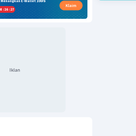
& Menangkan E-Wallet 100rb
Klaim
8
:
16
:
27
Iklan