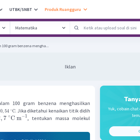
UTBK/SNBT
Produk Ruangguru
m 100 gram benzena mengha...
Iklan
Tany
alam 100 gram benzena menghasilkan
Yuk, cobain chat 
r
. Jika diketahui kenaikan titik didih
∘
0
,
54
C
tema
∘
−
1
2
,
7
C
m
, tentukan massa molekul
C