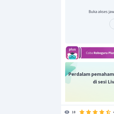
Buka akses jaw
Jadi, massa molekul rela
Perdalam pemaham
di sesi L
18