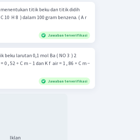
menentukan titik beku dan titik didih
 10 ​ H 8 ​ ) dalam 100 gram benzena. ( A r ​
Jawaban terverifikasi
k beku larutan 0,1 mol Ba ( NO 3 ​ ) 2 ​
Jawaban terverifikasi
Iklan