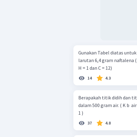
Gunakan Tabel diatas untuk 
larutan 6,4 gram naftalena ( C
H = 1 dan C = 12)
14
4.3
Berapakah titik didih dan titi
dalam 500 gram air. ( K b ​ air = 0 , 52 ∘ C m − 1 dan K f ​ air = 1 , 86 ∘ C m −
1 )
37
4.8