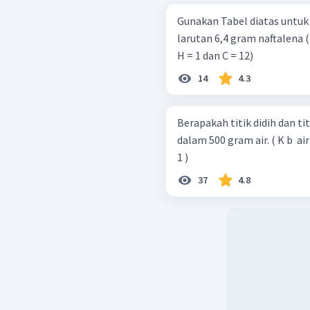
Gunakan Tabel diatas untuk 
larutan 6,4 gram naftalena ( C
H = 1 dan C = 12)
14
4.3
Berapakah titik didih dan titi
dalam 500 gram air. ( K b ​ air = 0 , 52 ∘ C m − 1 dan K f ​ air = 1 , 86 ∘ C m −
1 )
37
4.8