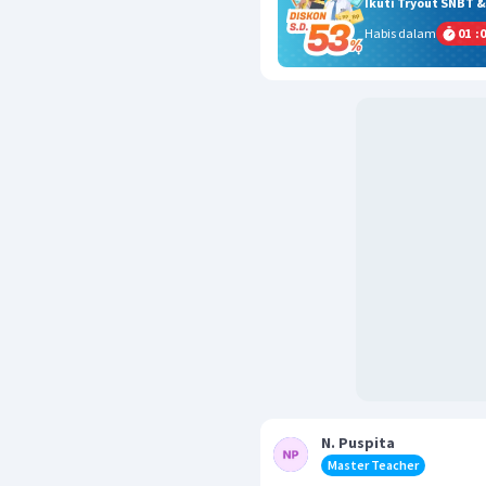
Ikuti Tryout SNBT 
Habis dalam
01
:
0
N. Puspita
Master Teacher