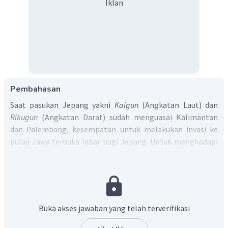
Iklan
Pembahasan
Saat pasukan Jepang yakni
Kaigun
(Angkatan Laut) dan
Rikugun
(Angkatan Darat) sudah menguasai Kalimantan
dan Palembang, kesempatan untuk melakukan invasi ke
pulau Jawa terbuka lebar bagi Jepang. Untuk menghadapi
hal tersebut maka pihak sekutu membentuk ABDACOM
yang merupakan kepanjangan dari American-British-
Dutch-Australian Command. ABDACOM dibentuk dari
pasukan gabungan yang berasal dari Inggris, Australia,
Amerika dan juga Belanda. Pusat ABDACOM sendiri berada
Buka akses jawaban yang telah terverifikasi
di wilayah Lembang dengan Archibald Percival Wavell
sebagai pemimpin.