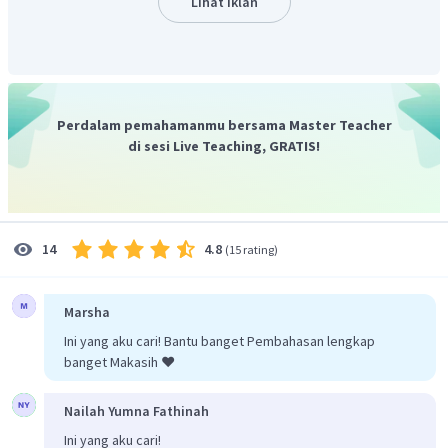
Lihat Iklan
Berdasarkan penjelasan tersebut, jawaban yang tepat
adalah B.
Perdalam pemahamanmu bersama Master Teacher
di sesi Live Teaching, GRATIS!
4.8
14
(
15 rating
)
Marsha
Ini yang aku cari! Bantu banget Pembahasan lengkap
banget Makasih ❤️
Nailah Yumna Fathinah
Ini yang aku cari!