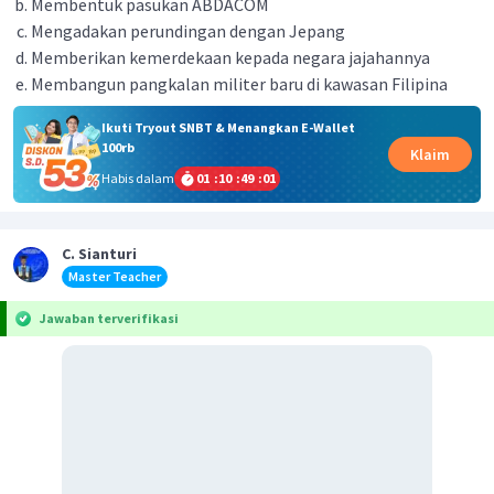
Membentuk pasukan ABDACOM
Mengadakan perundingan dengan Jepang
Memberikan kemerdekaan kepada negara jajahannya
Membangun pangkalan militer baru di kawasan Filipina
Ikuti Tryout SNBT & Menangkan E-Wallet
100rb
Klaim
Habis dalam
01
:
10
:
49
:
01
C. Sianturi
Master Teacher
Jawaban terverifikasi