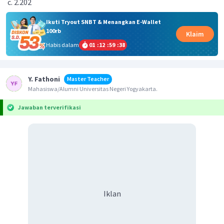
2.202
Ikuti Tryout SNBT & Menangkan E-Wallet
100rb
Klaim
Habis dalam
01
:
12
:
59
:
38
Y. Fathoni
Master Teacher
Mahasiswa/Alumni Universitas Negeri Yogyakarta.
Jawaban terverifikasi
Iklan