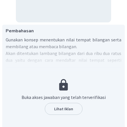
Pembahasan
Gunakan konsep menentukan nilai tempat bilangan serta
membilang atau membaca bilangan.
Akan ditentukan lambang bilangan dari dua ribu dua ratus
dua yaitu dengan cara mendaftar nilai tempat seperti
berikut.
Pada tempat ribuan, nilainya 2.
Pada tempat ratusan, nilainya 2.
Pada tempat puluhan, nilainya 0.
Buka akses jawaban yang telah terverifikasi
Pada tempat satuan, nilainya 2.
Lihat Iklan
Sehingga jika digabungkan akan membentuk bilangan
.
Jadi, diperoleh jawaban yang tepat adalah C.