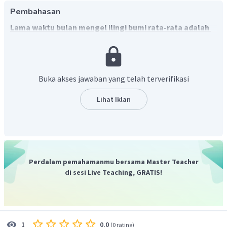
Pembahasan
Lama waktu bulan mengel ilingi bumi rata-rata adalah
29 1/2 hari.
Buka akses jawaban yang telah terverifikasi
Lihat Iklan
Perdalam pemahamanmu bersama Master Teacher
di sesi Live Teaching, GRATIS!
0.0
1
(
0 rating
)