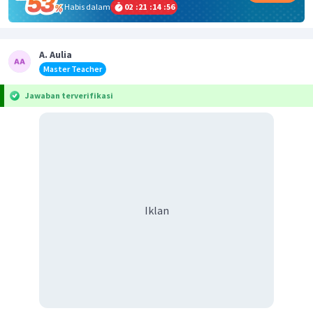
Habis dalam
02
:
21
:
14
:
56
A. Aulia
Master Teacher
Jawaban terverifikasi
Iklan