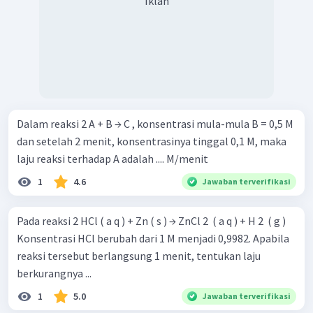
Iklan
Dalam reaksi 2 A + B → C , konsentrasi mula-mula B = 0,5 M
dan setelah 2 menit, konsentrasinya tinggal 0,1 M, maka
laju reaksi terhadap A adalah .... M/menit
1
4.6
Jawaban terverifikasi
Pada reaksi 2 HCl ( a q ) + Zn ( s ) → ZnCl 2 ​ ( a q ) + H 2 ​ ( g )
Konsentrasi HCl berubah dari 1 M menjadi 0,9982. Apabila
reaksi tersebut berlangsung 1 menit, tentukan laju
berkurangnya ...
1
5.0
Jawaban terverifikasi