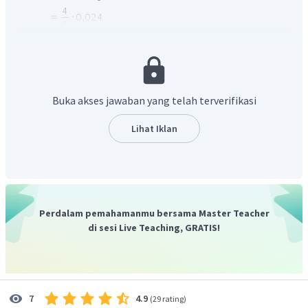
b. Laju reaksi gas N
O
2
5
Buka akses jawaban yang telah terverifikasi
Lihat Iklan
Jadi, jawaban yang paling tepat adalah 0,096 M/s dan
0,048 M/s.
Perdalam pemahamanmu bersama Master Teacher
di sesi Live Teaching, GRATIS!
4.9
7
(
29 rating
)