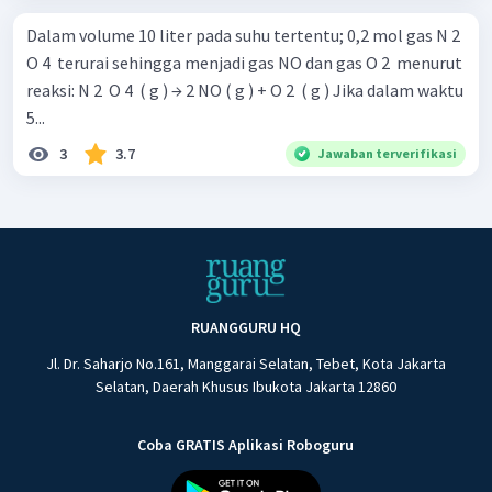
Dalam volume 10 liter pada suhu tertentu; 0,2 mol gas N 2 ​
O 4 ​ terurai sehingga menjadi gas NO dan gas O 2 ​ menurut
reaksi: N 2 ​ O 4 ​ ( g ) → 2 NO ( g ) + O 2 ​ ( g ) Jika dalam waktu
5...
3
3.7
Jawaban terverifikasi
RUANGGURU HQ
Jl. Dr. Saharjo No.161, Manggarai Selatan, Tebet, Kota Jakarta
Selatan, Daerah Khusus Ibukota Jakarta 12860
Coba GRATIS Aplikasi Roboguru