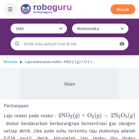
Masuk
Beranda
Laju reaksi pada reaksi : 4 NO 2 ​ ( g ) + O 2 ​ (...
Iklan
Pertanyaan
4
NO
(
)
+
O
(
)
→
2
N
O
(
)
Laju reaksi pada reaksi :
g
g
g
2
2
2
5
diukur berdasarkan berkurangnya konsentrasi gas oksigen
setiap detik. Jika pada suhu tertentu laju reaksinya adalah
0,024 mol/L detik. Hitunglah laju reaksi jika diukur