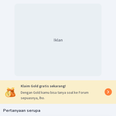
Iklan
Klaim Gold gratis sekarang!
Dengan Gold kamu bisa tanya soal ke Forum
sepuasnya, lho.
Pertanyaan serupa