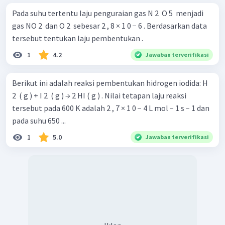
Pada suhu tertentu Iaju penguraian gas N 2 ​ O 5 ​ menjadi
gas NO 2 ​ dan O 2 ​ sebesar 2 , 8 × 1 0 − 6 . Berdasarkan data
tersebut tentukan laju pembentukan .
1
4.2
Jawaban terverifikasi
Berikut ini adalah reaksi pembentukan hidrogen iodida: H
2 ​ ( g ) + I 2 ​ ( g ) → 2 HI ( g ) . Nilai tetapan laju reaksi
tersebut pada 600 K adalah 2 , 7 × 1 0 − 4 L mol − 1 s − 1 dan
pada suhu 650 ...
1
5.0
Jawaban terverifikasi