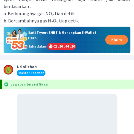
berdasarkan :
a. Berkurangnya gas NO
tiap detik
2
b. Bertambahnya gas N
O
tiap detik.
2
5
Ikuti Tryout SNBT & Menangkan E-Wallet
100rb
Klaim
Habis dalam
02
:
16
:
44
:
10
I. Solichah
Master Teacher
Jawaban terverifikasi