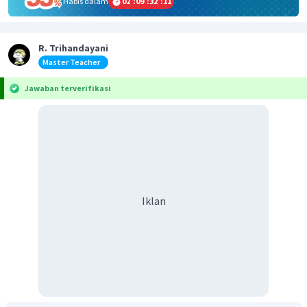
Habis dalam
02
:
09
:
32
:
11
R. Trihandayani
Master Teacher
Jawaban terverifikasi
Iklan