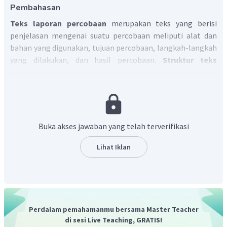
Pembahasan
Teks laporan percobaan
merupakan teks yang berisi
penjelasan mengenai suatu percobaan meliputi alat dan
bahan yang digunakan, tujuan percobaan, langkah-langkah
yang dilakukan, dan hasil percobaan.
Struktur teks
laporan percobaan
terdiri atas judul, objek, pelaku
percobaan, tempat dan waktu percobaan, tujuan, alat dan
bahan percobaan, langkah percobaan, hasil, simpulan,
serta daftar pustaka.
Langkah-langkah
dalam sebuah percobaan merupakan
Buka akses jawaban yang telah terverifikasi
urutan proses yang perlu dilakukan dalam
kegiatan percobaan. Dalam penulisan langkah-langkah
Lihat Iklan
sering kali menggunakan kata kerja aksi.
Berdasarkan definisi langkah-langkah pada teks laporan
percobaan, maka bagian laporan percobaan di atas yaitu
bagian langkah-langkah.
Dengan demikian, jawaban yang tepat adalah C.
Perdalam pemahamanmu bersama Master Teacher
di sesi Live Teaching, GRATIS!