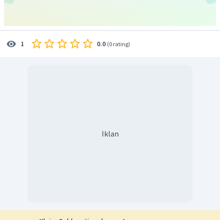
0.0
1
(
0 rating
)
Iklan