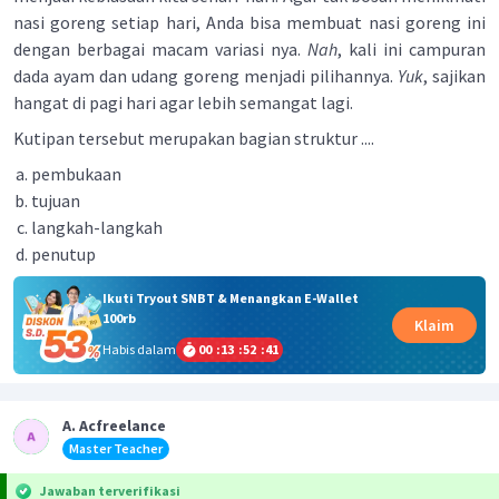
nasi goreng setiap hari, Anda bisa membuat nasi goreng ini
dengan berbagai macam variasi nya.
Nah
, kali ini campuran
dada ayam dan udang goreng menjadi pilihannya.
Yuk
, sajikan
hangat di pagi hari agar lebih semangat lagi.
Kutipan tersebut merupakan bagian struktur ....
pembukaan
tujuan
langkah-langkah
penutup
Ikuti Tryout SNBT & Menangkan E-Wallet
100rb
Klaim
Habis dalam
00
:
13
:
52
:
41
A. Acfreelance
Master Teacher
Jawaban terverifikasi