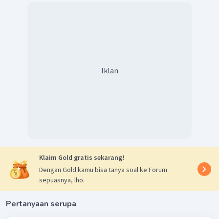
Iklan
Klaim Gold gratis sekarang!
Dengan Gold kamu bisa tanya soal ke Forum
sepuasnya, lho.
Pertanyaan serupa