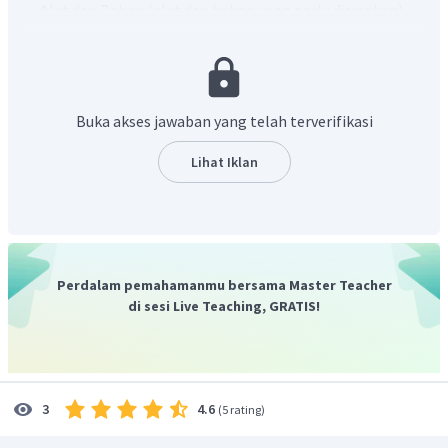
Alat dan Bahan (alat dan bahan yang perlu disiapkan)
Langkah-langkah (cara atau kiat yang perlu
dilakukan)
Penutup/kesimpulan (berisi kesimpulan dari sesuatu
yang dibuat atau dilakukan)
Buka akses jawaban yang telah terverifikasi
Berdasarkan penjelasan di atas, kutipan tersebut
Lihat Iklan
menerangkan tentang hal yang ingin dilakukan
, yaitu
membuat nasi goreng dengan variasi dada ayam dan udang
goreng, sehingga kutipan tersebut
termasuk bagian
struktur tujuan.
Dengan demikian, jawaban yang tepat adalah B.
Perdalam pemahamanmu bersama Master Teacher
di sesi Live Teaching, GRATIS!
4.6
3
(
5 rating
)