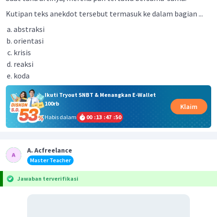
Kutipan teks anekdot tersebut termasuk ke dalam bagian
...
abstraksi
orientasi
krisis
reaksi
koda
Ikuti Tryout SNBT & Menangkan E-Wallet
100rb
Klaim
Habis dalam
00
:
13
:
47
:
50
A. Acfreelance
Master Teacher
Jawaban terverifikasi