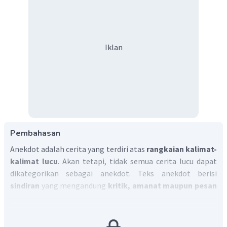
Iklan
Pembahasan
Anekdot adalah cerita yang terdiri atas
rangkaian kalimat-
kalimat lucu
. Akan tetapi, tidak semua cerita lucu dapat
dikategorikan sebagai anekdot. Teks anekdot berisi
sindiran
yang mengandung
kritik, amanat maupun pesan
moral.
Berdasarkan Kamus Besar Bahasa Indonesia (KBBI), teks
anekdot adalah
cerita singkat
yang menarik karena lucu