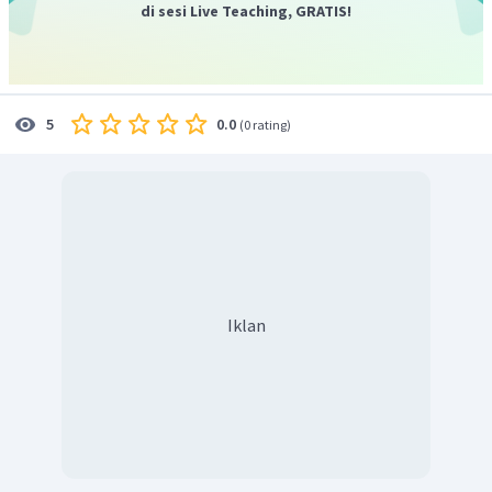
di sesi Live Teaching, GRATIS!
0.0
5
(
0 rating
)
Iklan