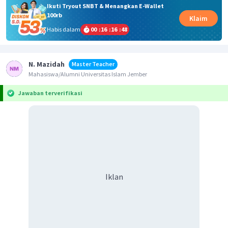
Ikuti Tryout SNBT & Menangkan E-Wallet
100rb
Klaim
Habis dalam
00
:
16
:
16
:
48
N. Mazidah
Master Teacher
Mahasiswa/Alumni Universitas Islam Jember
Jawaban terverifikasi
Iklan