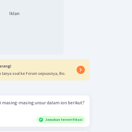
Iklan
arang!
 tanya soal ke Forum sepuasnya, lho.
i masing-masing unsur dalam ion berikut?
Jawaban terverifikasi