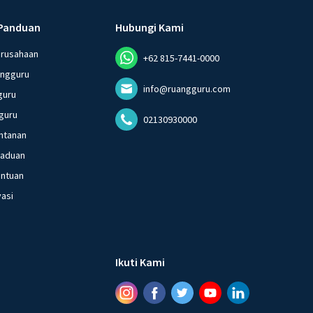
Panduan
Hubungi Kami
erusahaan
+62 815-7441-0000
angguru
info@ruangguru.com
guru
guru
02130930000
ntanan
gaduan
entuan
vasi
Ikuti Kami