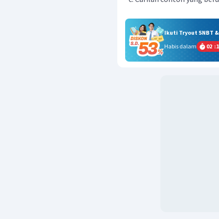
Ikuti Tryout SNBT 
Habis dalam
02
:
1