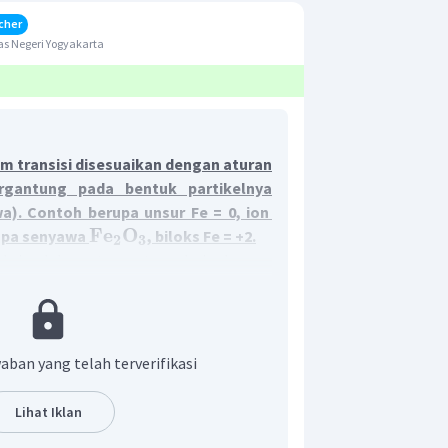
cher
s Negeri Yogyakarta
m transisi disesuaikan dengan aturan
gantung pada bentuk partikelnya
a). Contoh berupa unsur Fe = 0, ion
Fe
O
rupa senyawa
, biloks Fe = +2.
2
3
da jumlahnya, tergantung dari seberapa
 dilepas atau diterima oleh atom.
tif dan negatif pada suatu unsur bisa
 oksidasi (biloks).
angan oksidasinya
aban yang telah terverifikasi
ngan B mempunyai elektron valensi
ulit 4s dan 3d sehingga umumnya logam-
Lihat Iklan
iki bilangan oksidasi lebih dari
2
+