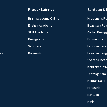
u
Produk Lainnya
Bantuan & 
Brain Academy Online
Kredensial P
English Academy
Beasiswa Ru
Skill Academy
Cicilan Ruang
Ruangkerja
Promo Ruang
Schoters
Laporan Kere
ess
Kalananti
Layanan Pen
Syarat & Ket
Kebijakan Pri
Tentang Kami
Kontak Kami
Press Kit
Bantuan
Karir