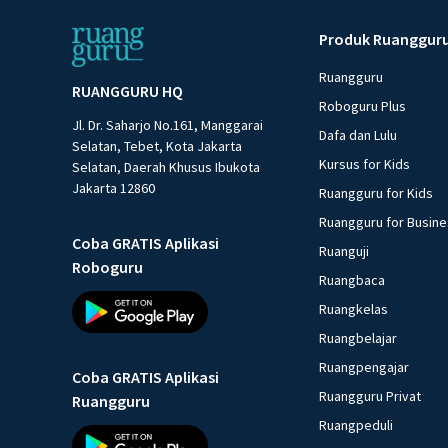
Produk Ruanggur
Ruangguru
RUANGGURU HQ
Roboguru Plus
Jl. Dr. Saharjo No.161, Manggarai
Dafa dan Lulu
Selatan, Tebet, Kota Jakarta
Kursus for Kids
Selatan, Daerah Khusus Ibukota
Jakarta 12860
Ruangguru for Kids
Ruangguru for Busin
Coba GRATIS Aplikasi
Ruanguji
Roboguru
Ruangbaca
Ruangkelas
Ruangbelajar
Ruangpengajar
Coba GRATIS Aplikasi
Ruangguru Privat
Ruangguru
Ruangpeduli