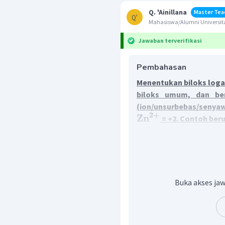
Q. 'Ainillana
Master Tea
Q'
Mahasiswa/Alumni Universita
Jawaban terverifikasi
Pembahasan
Menentukan biloks loga
biloks umum, dan ber
(ion/unsurbebas/senyaw
2
+
Zn
= +2. Contoh be
Muatan unsur berbeda-be
banyak elektron yang
Nah, jumlah muatan posi
kita sebut dengan bilangan
a. Cara menentukan bil
Buka akses jaw
Unsur-unsur pada golo
yang terletak pada subk
logam transisi memil