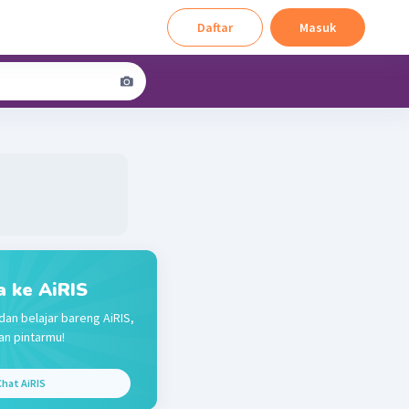
Daftar
Masuk
a ke AiRIS
dan belajar bareng AiRIS,
n pintarmu!
hat AiRIS