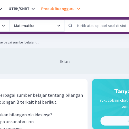
UTBK/SNBT
Produk Ruangguru
erbagai sumber belajar t...
Iklan
Tany
erbagai sumber belajar tentang bilangan
Yuk, cobain chat 
olongan B terkait hal berikut.
tema
kan bilangan oksidasinya?
pa unsur atau ion.
C
upa senyawa.