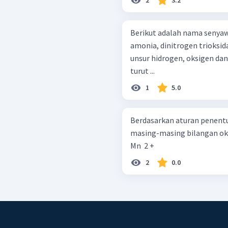
2
3.2
Berikut adalah nama senya
amonia, dinitrogen trioksida
unsur hidrogen, oksigen dan
turut ...
1
5.0
Berdasarkan aturan penentua
masing-masing bilangan oks
Mn ​ 2 +
2
0.0