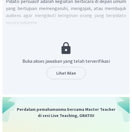
Pidato persuasif adalah kegiatan berbicara di depan umum
yang bertujuan memengaruhi, mengajak, atau membujuk
audiens agar mengikuti keinginan orang yang berpidato
secara sukarela.
Pidato di atas mengandung kata benda abstrak dan kata
benda konkrit.
Kata benda abstrak
yaitu kata benda yang
tidak dapat dirasakan dengan pancaindra. Adapun,
kata
benda konkret
yaitu kata benda yang dapat dirasakan
dengan pancaindra.
Buka akses jawaban yang telah terverifikasi
Menurut
Tesaurus Bahasa Indonesia
, sinonim kata
manfaat
adalah guna, faedah, laba, serta untung.
Lihat Iklan
Berdasarkan penjelasan tentang kata benda abstrak
dan konkret, kata
manfaat
termasuk kata benda
abstrak.
Perdalam pemahamanmu bersama Master Teacher
di sesi Live Teaching, GRATIS!