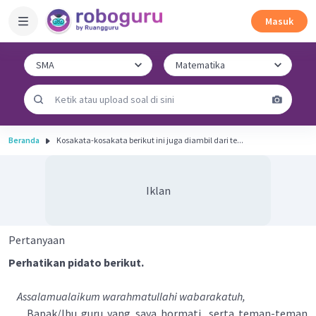
Masuk
Beranda
Kosakata-kosakata berikut ini juga diambil dari te...
Iklan
Pertanyaan
Perhatikan pidato berikut.
Assalamualaikum warahmatullahi wabarakatuh,
Bapak/Ibu guru yang saya hormati, serta teman-teman