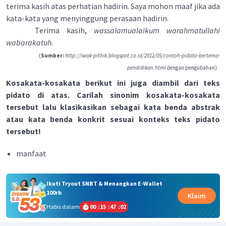
terima kasih atas perhatian hadirin. Saya mohon maaf jika ada
kata-kata yang menyinggung perasaan hadirin.
Terima kasih,
wassalamualaikum warahmatullahi
wabarakatuh
.
(
Sumber:
http://iwak-pithik.blogspot.co.id/2012/05/contoh-pidato-bertema-
pendidikan.html
dengan pengubahan)
Kosakata-kosakata berikut ini juga diambil dari teks
pidato di atas. Carilah sinonim kosakata-kosakata
tersebut lalu klasikasikan sebagai kata benda abstrak
atau kata benda konkrit sesuai konteks teks pidato
tersebut!
manfaat
Ikuti Tryout SNBT & Menangkan E-Wallet
100rb
Klaim
Habis dalam
00
:
15
:
47
:
01