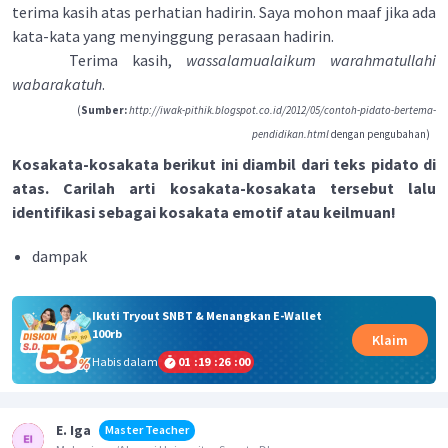
terima kasih atas perhatian hadirin. Saya mohon maaf jika ada
kata-kata yang menyinggung perasaan hadirin.
Terima kasih,
wassalamualaikum warahmatullahi
wabarakatuh
.
(
Sumber:
http://iwak-pithik.blogspot.co.id/2012/05/contoh-pidato-bertema-
pendidikan.html
dengan pengubahan)
Kosakata-kosakata berikut ini diambil dari teks pidato di
atas. Carilah arti kosakata-kosakata tersebut lalu
identifikasi sebagai kosakata emotif atau keilmuan!
dampak
Ikuti Tryout SNBT & Menangkan E-Wallet
100rb
Klaim
Habis dalam
01
:
19
:
26
:
00
E. Iga
Master Teacher