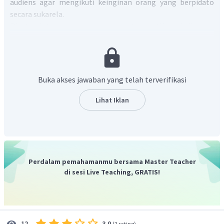
audiens agar mengikuti keinginan orang yang berpidato
secara sukarela.
Pidato di atas mengandung kosakata emotif dan keilmuan.
Kosakata emotif yaitu kosakata yang mengandung emosi
atau perasaan. Adapun,
k
osakata keilmuan yaitu kosakata
yang lazim digunakan di bidang keilmuan.
Berdasarkan penjelasan di atas, kata 'dampak' yang
Buka akses jawaban yang telah terverifikasi
dalam KBBI berarti 'pengaruh kuat yang mendatangkan
akibat' termasuk kosakata emotif.
Lihat Iklan
Perdalam pemahamanmu bersama Master Teacher
di sesi Live Teaching, GRATIS!
3.0
12
(
2 rating
)