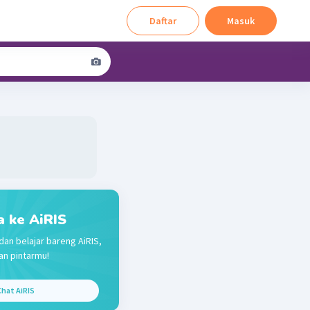
Daftar
Masuk
a ke AiRIS
dan belajar bareng AiRIS,
n pintarmu!
hat AiRIS