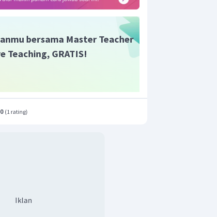
anmu bersama Master Teacher
ive Teaching, GRATIS!
.0
(
1 rating
)
Iklan