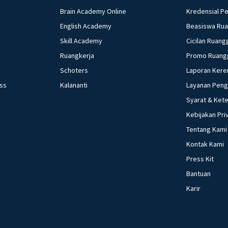
Brain Academy Online
Kredensial P
English Academy
Beasiswa Ru
Skill Academy
Cicilan Ruang
Ruangkerja
Promo Ruang
Schoters
Laporan Kere
ess
Kalananti
Layanan Pen
Syarat & Ket
Kebijakan Pri
Tentang Kami
Kontak Kami
Press Kit
Bantuan
Karir