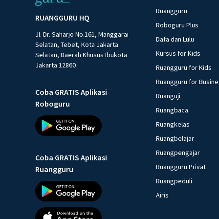
Ruangguru
RUANGGURU HQ
Roboguru Plus
Jl. Dr. Saharjo No.161, Manggarai
Dafa dan Lulu
Selatan, Tebet, Kota Jakarta
Kursus for Kids
Selatan, Daerah Khusus Ibukota
Jakarta 12860
Ruangguru for Kids
Ruangguru for Busin
Coba GRATIS Aplikasi
Ruanguji
Roboguru
Ruangbaca
Ruangkelas
Ruangbelajar
Ruangpengajar
Coba GRATIS Aplikasi
Ruangguru Privat
Ruangguru
Ruangpeduli
Airis