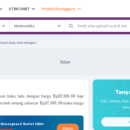
UTBK/SNBT
Produk Ruangguru
lusin buku tulis dengan...
Iklan
Tany
usin buku tulis dengan harga
tiap
Rp
22.500
,
00
Yuk, cobain chat 
peroleh untung sebesar
maka harga
Rp
37.500
,
00
tema
C
& Menangkan E-Wallet 100rb
Klaim