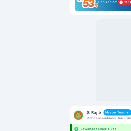
Habis dalam
02
:
1
D. Rajib
Master Teacher
Mahasiswa/Alumni Univers
Jawaban terverifikasi