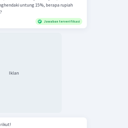
nghendaki untung 15%, berapa rupiah
l?
Jawaban terverifikasi
Iklan
rikut!