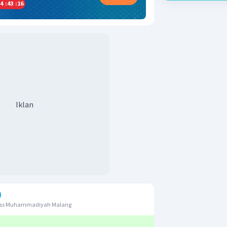
4
:
43
:
15
Iklan
itas Muhammadiyah Malang