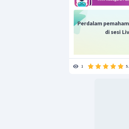
Perdalam pemaham
di sesi L
5
1