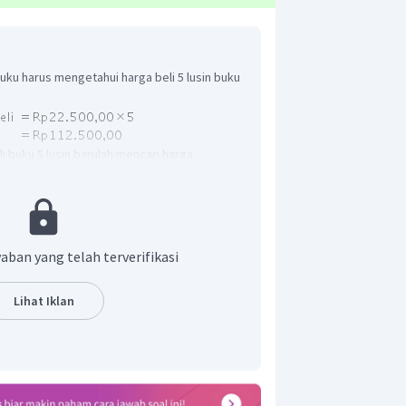
uku harus mengetahui harga beli 5 lusin buku
i buku 5 lusin barulah mencari harga
ketahui
dengan
rikut:
aban yang telah terverifikasi
Lihat Iklan
buku ialah