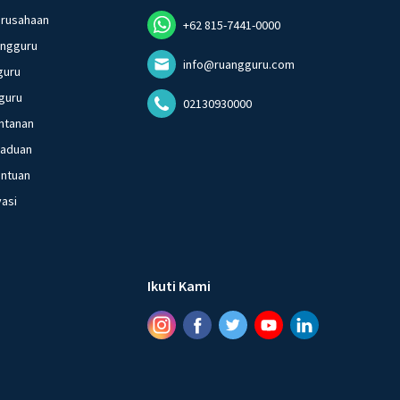
erusahaan
+62 815-7441-0000
angguru
info@ruangguru.com
guru
guru
02130930000
ntanan
gaduan
entuan
vasi
Ikuti Kami