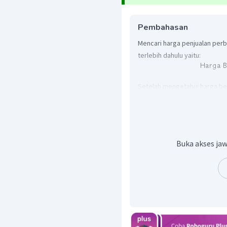
Pembahasan
Mencari harga penjualan perb
terlebih dahulu yaitu:
Setelah mengetahui harga bel
penjualan perbuku dimana di
menggunakan cara seperti be
Buka akses jaw
Jadi,harga penjualan per