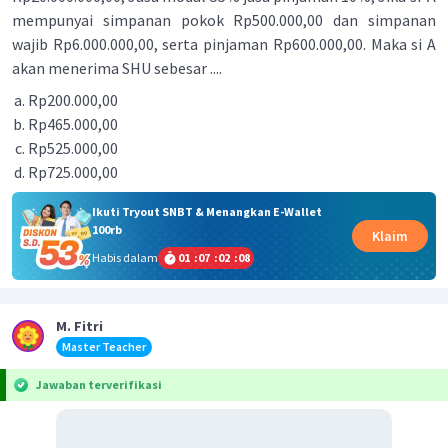
mempunyai simpanan pokok Rp500.000,00 dan simpanan
wajib Rp6.000.000,00, serta pinjaman Rp600.000,00. Maka si A
akan menerima SHU sebesar ....
Rp200.000,00
Rp465.000,00
Rp525.000,00
Rp725.000,00
Ikuti Tryout SNBT & Menangkan E-Wallet
100rb
Klaim
Habis dalam
01
:
07
:
02
:
08
M. Fitri
Master Teacher
Jawaban terverifikasi