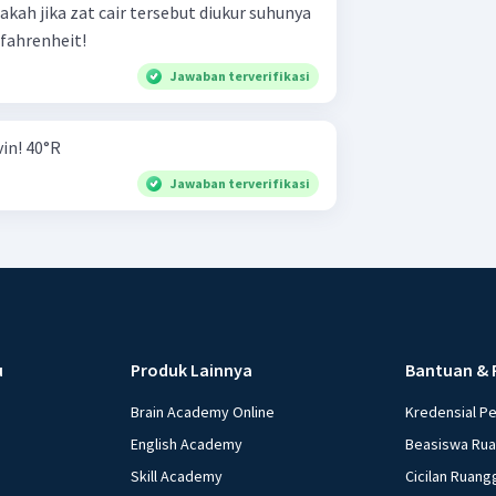
kah jika zat cair tersebut diukur suhunya
ahrenheit!
Jawaban terverifikasi
Ubahlah ke dalam skala Kelvin! 40°R
Jawaban terverifikasi
u
Produk Lainnya
Bantuan & 
Brain Academy Online
Kredensial P
English Academy
Beasiswa Ru
Skill Academy
Cicilan Ruang