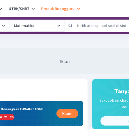
UTBK/SNBT
Produk Ruangguru
Iklan
Tany
Yuk, cobain chat 
tema
& Menangkan E-Wallet 100rb
Klaim
6
:
21
:
25
C