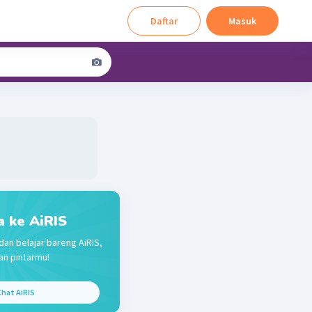
Daftar
Masuk
a ke AiRIS
dan belajar bareng AiRIS,
n pintarmu!
hat AiRIS