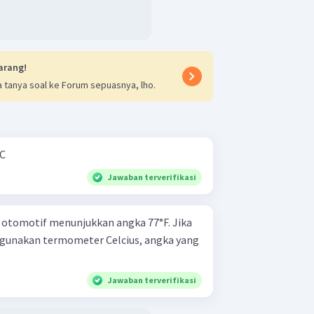
arang!
 tanya soal ke Forum sepuasnya, lho.
°C
Jawaban terverifikasi
otomotif menunjukkan angka 77°F. Jika
ggunakan termometer Celcius, angka yang
Jawaban terverifikasi