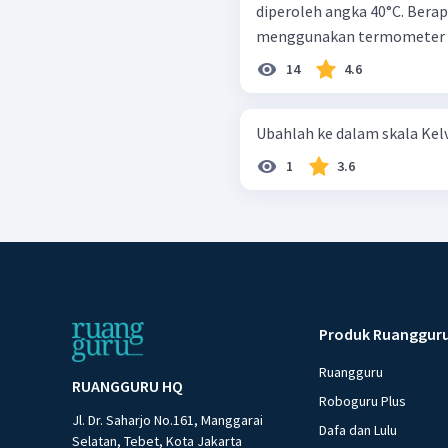
diperoleh angka 40°C. Berapa
menggunakan termometer f
14
4.6
1
3.6
Produk Ruanggur
Ruangguru
RUANGGURU HQ
Roboguru Plus
Jl. Dr. Saharjo No.161, Manggarai
Dafa dan Lulu
Selatan, Tebet, Kota Jakarta