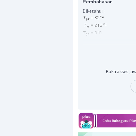
Pembahasan
Diketahui :
Ditanya :
=
?
T
R
Pembahasan :
Buka akses jaw
Soal diatas dapat di
termometer.
−
−
T
T
T
T
=
0
0
F
F
R
−
−
T
T
T
T
0
tF
F
tR
77
−
(
32
)
−
0
T
=
R
212
−
(
32
)
80
−
0
45
T
=
R
180
80
45
T
=
R
9
4
5
×
4
=
T
R
∘
2
0
R
=
T
R