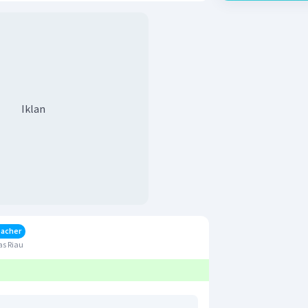
Iklan
eacher
as Riau