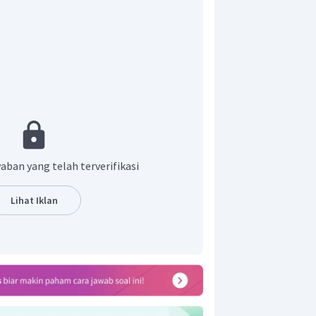
aban yang telah terverifikasi
selesaikan dengan perbandingan 2
Lihat Iklan
R
0
R