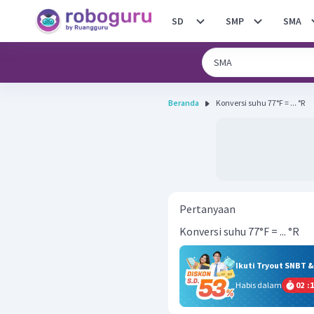
SD
SMP
SMA
Beranda
Konversi suhu 77°F = ... °R
Pertanyaan
Konversi suhu 77°F = ... °R
Ikuti Tryout SNBT 
Habis dalam
02
:
1