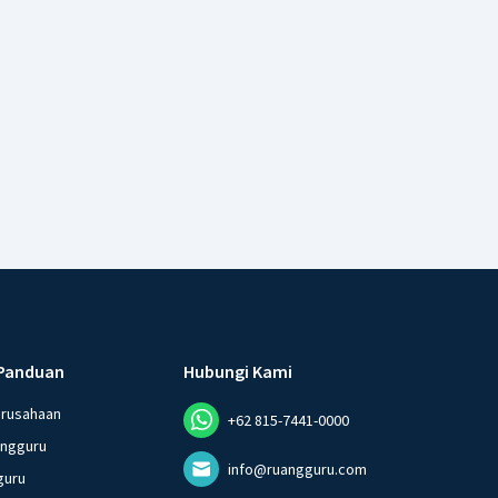
Panduan
Hubungi Kami
erusahaan
+62 815-7441-0000
angguru
info@ruangguru.com
guru