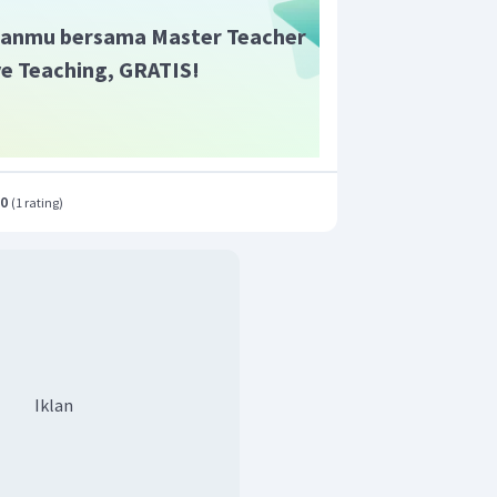
 termometer fahrenheit menunjukkan
a termometer reamur menunjukkan
anmu bersama Master Teacher
ive Teaching, GRATIS!
.0
(
1 rating
)
Iklan