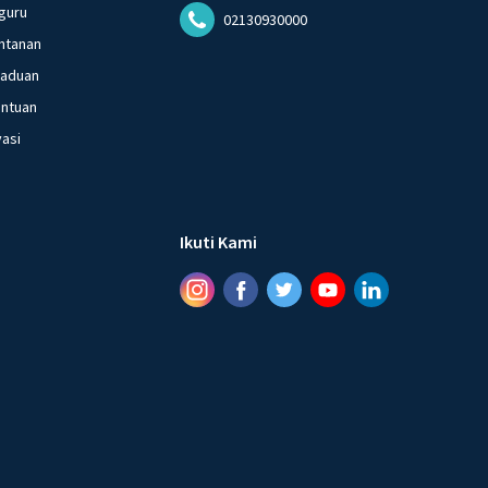
guru
02130930000
ntanan
gaduan
entuan
vasi
Ikuti Kami