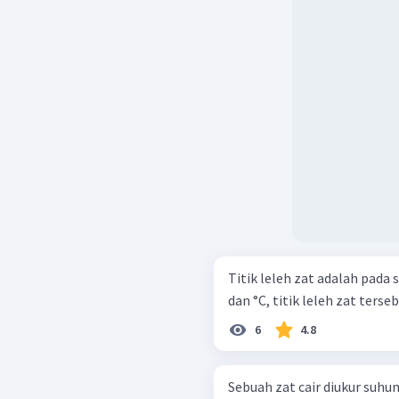
Titik leleh zat adalah pada 
dan °C, titik leleh zat tersebu
6
4.8
Sebuah zat cair diukur suh