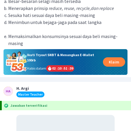
Besar-besaran selagi masih tersedia
Menerapkan prinsip
reduce, reuse, recycle,dan replace
Sesuka hati sesuai daya beli masing-masing
Menimbun untuk bejaga-jaga pada saat langka
Memaksimalkan konsumsinya sesuai daya beli masing-
masing
Ikuti Tryout SNBT & Menangkan E-Wallet
100rb
Klaim
Habis dalam
02
:
10
:
51
:
39
H. Argi
Master Teacher
Jawaban terverifikasi