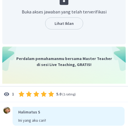
masyarakat
menerapkan prinsip
reduce, reuse,
recycle,dan replace.
Buka akses jawaban yang telah terverifikasi
Jadi, jawaban yang benar adalah B
Lihat Iklan
Perdalam pemahamanmu bersama Master Teacher
di sesi Live Teaching, GRATIS!
5.0
1
(
1 rating
)
Halimatus S
Ini yang aku cari!