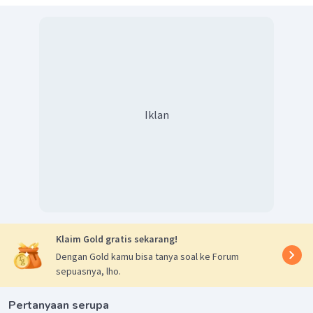
Iklan
Klaim Gold gratis sekarang!
Dengan Gold kamu bisa tanya soal ke Forum
sepuasnya, lho.
Pertanyaan serupa