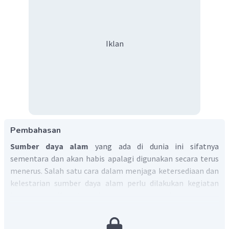
Iklan
Pembahasan
Sumber daya
alam
yang ada di dunia ini sifatnya
sementara dan akan habis apalagi digunakan secara terus
menerus. Salah satu cara dalam menjaga ketersediaan dan
kelestarian sumber daya alam perlu dilakukan kegiatan
konservasi. Kegiatan konservasi akan berjalan jika
masyarakat melakukan penggunaan energi secara efisien
dan efektif serta bijak, selain itu konservasi akan terjadi jika